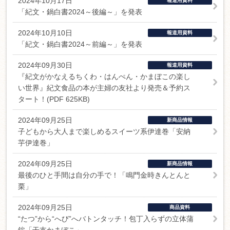
2024年10月17日
報道用資料
「紀文・鍋白書2024～後編～」を発表
2024年10月10日
報道用資料
「紀文・鍋白書2024～前編～」を発表
2024年09月30日
報道用資料
『紀文がかなえるちくわ・はんぺん・かまぼこの楽し
い世界』紀文食品の本が主婦の友社より発売＆予約ス
タート！(PDF 625KB)
2024年09月25日
新商品情報
子どもから大人まで楽しめるスイーツ系伊達巻「安納
芋伊達巻」
2024年09月25日
新商品情報
最後のひと手間は自分の手で！「鳴門金時きんとんと
栗」
2024年09月25日
商品資料
“たつ”から“へび”へバトンタッチ！包丁入らずの立体蒲