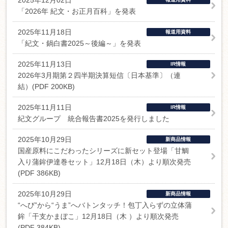
2025年12月02日
「2026年 紀文・お正月百科」を発表
2025年11月18日
報道用資料
「紀文・鍋白書2025～後編～」を発表
2025年11月13日
IR情報
2026年3月期第２四半期決算短信〔日本基準〕（連
結）(PDF 200KB)
2025年11月11日
IR情報
紀文グループ 統合報告書2025を発行しました
2025年10月29日
新商品情報
国産原料にこだわったシリーズに新セット登場「甘鯛
入り蒲鉾伊達巻セット」12月18日（木）より順次発売
(PDF 386KB)
2025年10月29日
新商品情報
“へび”から“うま”へバトンタッチ！包丁入らずの立体蒲
鉾「干支かまぼこ」12月18日（木 ）より順次発売
(PDF 384KB)