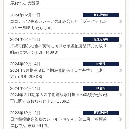
屋おでん 大阪風」
2024年02月15日
新商品情報
ココナッツ香るカレーとの組み合わせ「プーパッポン
カリー風味 したらば®」
2024年02月15日
報道用資料
持続可能な社会の実現に向けた環境配慮型商品の取り
組みについて(PDF 443KB)
2024年02月14日
IR情報
2024年3月期第３四半期決算短信〔日本基準〕（連
結）(PDF 205KB)
2024年02月14日
IR情報
2024年３月期第３四半期連結累計期間の業績予想の修
正に関するお知らせ(PDF 138KB)
2023年12月12日
新商品情報
日本相撲協会監修のレトルトおでん、第二弾「相撲茶
屋おでん 東京下町風」