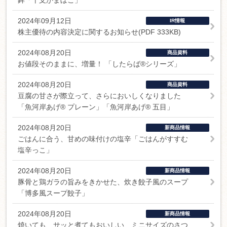
鉾「干支かまぼこ」
2024年09月12日
IR情報
株主優待の内容決定に関するお知らせ(PDF 333KB)
2024年08月20日
商品資料
お値段そのままに、増量！ 「したらば®シリーズ」
2024年08月20日
商品資料
豆腐の甘さが際立って、さらにおいしくなりました
「魚河岸あげ® プレーン」「魚河岸あげ® 五目」
2024年08月20日
新商品情報
ごはんに合う、甘めの味付けの塩辛「ごはんがすすむ
塩辛っこ」
2024年08月20日
新商品情報
豚骨と鶏ガラの旨みをきかせた、炊き餃子風のスープ
「博多風スープ餃子」
2024年08月20日
新商品情報
焼いても、サッと煮てもおいしい、ミニサイズのさつ