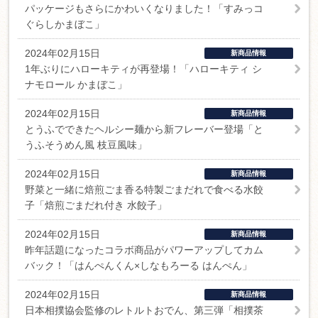
パッケージもさらにかわいくなりました！「すみっコ
ぐらしかまぼこ」
2024年02月15日
新商品情報
1年ぶりにハローキティが再登場！「ハローキティ シ
ナモロール かまぼこ」
2024年02月15日
新商品情報
とうふでできたヘルシー麺から新フレーバー登場「と
うふそうめん風 枝豆風味」
2024年02月15日
新商品情報
野菜と一緒に焙煎ごま香る特製ごまだれで食べる水餃
子「焙煎ごまだれ付き 水餃子」
2024年02月15日
新商品情報
昨年話題になったコラボ商品がパワーアップしてカム
バック！「はんぺんくん×しなもろーる はんぺん」
2024年02月15日
新商品情報
日本相撲協会監修のレトルトおでん、第三弾「相撲茶