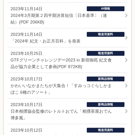
2023年11月14日
IR情報
2024年3月期第２四半期決算短信〔日本基準〕（連
結）(PDF 206KB)
2023年11月14日
報道用資料
「2024年 紀文・お正月百科」を発表
2023年10月25日
報道用資料
GTFグリーンチャレンジデー2023 in 新宿御苑 紀文食
品が協力企業として参画(PDF 872KB)
2023年10月17日
新商品情報
かわいいなかまたちが大集合！「すみっコぐらしかま
ぼこ 6種のアソート」
2023年10月17日
新商品情報
日本相撲協会監修のレトルトおでん「相撲茶屋おでん
博多風」
2023年10月12日
報道用資料