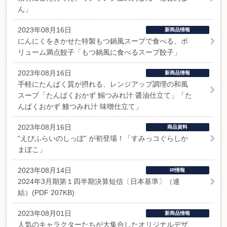
ん」
2023年08月16日
新商品情報
にんにくをきかせた特製もつ鍋風スープで食べる、ボ
リューム満点餃子「もつ鍋風に食べるスープ餃子」
2023年08月16日
新商品情報
手軽にたんぱく質が摂れる、レンジアップ調理の和風
スープ「たんぱくおかず 鰯つみれ汁 醤油仕立て」「た
んぱくおかず 鯵つみれ汁 味噌仕立て」
2023年08月16日
商品資料
“えびふらいのしっぽ” が初登場！「すみっコぐらしか
まぼこ」
2023年08月14日
IR情報
2024年3月期第１四半期決算短信〔日本基準〕（連
結）(PDF 207KB)
2023年08月01日
新商品情報
人気のキャラクターたちが大集合したオリジナルデザ