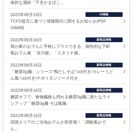
体的な蒲鉾「干支かまぼこ」
2022年08月19日
IR情報
TCFD提言に基づく情報開示に関するお知らせ(PDF
336KB)
2022年08月16日
新商品情報
我が家のおでんに手軽にプラスできる、個性的な下町
風おでん種 「深川揚」「スタミナ揚」
2022年08月16日
新商品情報
「糖質0g麺」シリーズ 鴨だしそばつゆ付き/カレーうど
ん風つゆ付き/ナポリタンソース付き
2022年08月16日
新商品情報
糖質オフで、食物繊維も摂れる糖質0g麺に新たなライ
ンアップ「糖質0g麺 そば風麺」
2022年08月16日
新商品情報
四国エリアのご当地おでんが初登場！「讃岐風おで
ん」