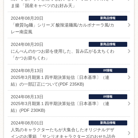
ま揚 「国産キャベツのお好み天」
2024年08月20日
新商品情報
「糖質0g麺」シリーズ 酸辣湯麺風/カルボナーラ風/カ
レー南蛮風
2024年08月20日
新商品情報
にんべんのかつお節を使用した、旨み広がる太ちくわ
「かつお節ちくわ」
2024年08月13日
IR情報
2025年3月期第１四半期決算短信〔日本基準〕（連
結）の一部訂正について(PDF 235KB)
2024年08月13日
IR情報
2025年3月期第１四半期決算短信〔日本基準〕（連
結）(PDF 230KB)
2024年08月01日
新商品情報
人気のキャラクターたちが大集合したオリジナルデザ
インのお重箱 「サンリオキャラクターズのおせち詰合