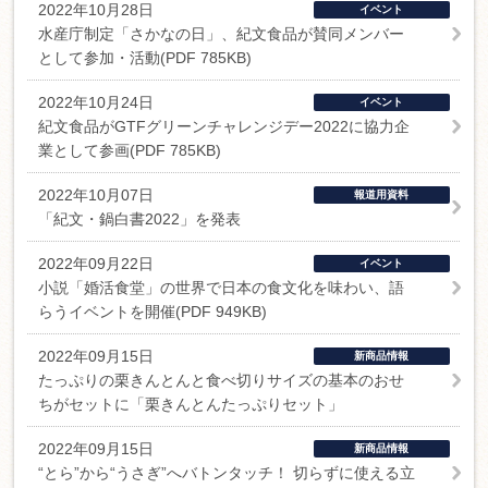
2022年10月28日
イベント
水産庁制定「さかなの日」、紀文食品が賛同メンバー
として参加・活動(PDF 785KB)
2022年10月24日
イベント
紀文食品がGTFグリーンチャレンジデー2022に協力企
業として参画(PDF 785KB)
2022年10月07日
報道用資料
「紀文・鍋白書2022」を発表
2022年09月22日
イベント
小説「婚活食堂」の世界で日本の食文化を味わい、語
らうイベントを開催(PDF 949KB)
2022年09月15日
新商品情報
たっぷりの栗きんとんと食べ切りサイズの基本のおせ
ちがセットに「栗きんとんたっぷりセット」
2022年09月15日
新商品情報
“とら”から“うさぎ”へバトンタッチ！ 切らずに使える立