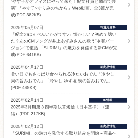
“やす子がオフィスにやって来た！紀文社員と動画で共
演” 「やす子×すりみのちから」Web動画、全3篇が完
成(PDF 382KB)
2025年05月07日
報道用資料
「紀文のはんぺんいかがです♪」懐かしい？初めて聴い
た？あのCMソングが井上あずみさんの歌う“令和バー
ジョン”で復活 「SURIMI」の魅力を発信する新CMが完
成(PDF 641KB)
2025年04月17日
新商品情報
暑い日でもさっぱり食べられる冷たいおでん「冷やし
貝の旨みおでん」「冷やし ゆず塩 鯛の旨みおでん」
(PDF 449KB)
2025年02月14日
IR情報
2025年3月期第３四半期決算短信〔日本基準〕（連
結）(PDF 217KB)
2025年02月12日
新商品情報
「SURIMI」の魅力を発信する取り組みを開始～商品へ