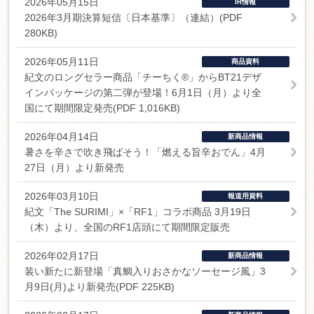
2026年05月15日
IR情報
2026年3月期決算短信〔日本基準〕（連結）(PDF
280KB)
2026年05月11日
商品資料
紀文のロングセラー商品「チーちく®」からBT21デザ
インパッケージの第二弾が登場！6月1日（月）より全
国にて期間限定発売(PDF 1,016KB)
2026年04月14日
新商品情報
暑さを辛さで吹き飛ばそう！「燃える旨辛おでん」4月
27日（月）より新発売
2026年03月10日
報道用資料
紀文「The SURIMI」×「RF1」コラボ商品 3月19日
（木）より、全国のRF1店頭にて期間限定販売
2026年02月17日
新商品情報
装い新たに新登場「真鯛入りおさかなソーセージ風」3
月9日(月)より新発売(PDF 225KB)