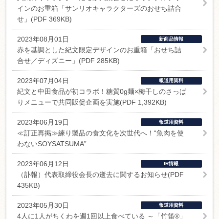
インのお重箱「サンリオキャラクターズのおせち詰合
せ」(PDF 369KB)
2023年08月01日
新商品情報
赤を基調とした紀文限定デザインのお重箱「おせち詰
合せ／ディズニー」(PDF 285KB)
2023年07月04日
報道用資料
紀文と中田食品が初コラボ！糖質0g麺×梅干しのさっぱ
りメニューで共同販促企画を実施(PDF 1,392KB)
2023年06月19日
報道用資料
≪訂正再掲≫練り製品の食文化を次世代へ！“魚肉を使
わないSOYSATSUMA”
2023年06月12日
IR情報
（訃報）代表取締役会長の逝去に関するお知らせ(PDF
435KB)
2023年05月30日
報道用資料
4人に1人がちくわを週1回以上食べている ～「竹笛®」