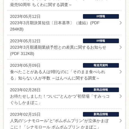
発売50周年 ちくわに関する調査～
2023年05月12日
IR情報
2023年3月期決算短信〔日本基準〕（連結）(PDF
284KB)
2023年05月12日
IR情報
2023年3月期通期業績予想との差異に関するお知らせ
(PDF 312KB)
2023年05月09日
報道用資料
食べたことがある人は9割なのに「そのまま食べられ
る」知らない人が半数 ～はんぺんに関する調査～
2023年02月28日
新商品情報
お待たせしました！ついに“とんかつ”初登場「すみっコ
ぐらしかまぼこ」
2023年02月15日
新商品情報
人気の“シナモロール”と“ポムポムプリン”が立体かまぼ
こに！「シナモロール ポムポムプリン かまぼこ」