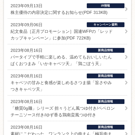
2023年09月13日
IR情報
株主優待の内容決定に関するお知らせ(PDF 313KB)
2023年09月06日
キャンペーン資料
紀文食品［正月プロモーション］国連WFPの「レッド
カップキャンペーン」に参加(PDF 722KB)
2023年08月16日
新商品情報
バータイプで手軽に楽しめる、温めてもおいしいたん
ぱくおつまみ「いかキャベツ天」「鶏ごぼう天」
2023年08月16日
新商品情報
キャベツの甘みと食感が楽しめるさつま揚「旨さやみ
つきキャベツ天」
2023年08月16日
新商品情報
「糖質0g麺」シリーズ 担々うどん風つゆ付き/ペペロン
チーニソース付き/ゆず香る鶏南蛮風つゆ付き
2023年08月16日
新商品情報
素材にこだわった、ワンランク上の肉まん「極旨肉ま