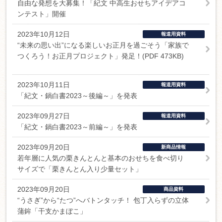
自由な発想を大募集！「紀文 中高生おせちアイデアコ
ンテスト」開催
2023年10月12日
報道用資料
“未来の思い出”になる楽しいお正月を過ごそう「家族で
つくろう！お正月プロジェクト」発足！(PDF 473KB)
2023年10月11日
報道用資料
「紀文・鍋白書2023～後編～」を発表
2023年09月27日
報道用資料
「紀文・鍋白書2023～前編～」を発表
2023年09月20日
新商品情報
若年層に人気の栗きんとんと基本のおせちを食べ切り
サイズで「栗きんとん入り少量セット」
2023年09月20日
商品資料
“うさぎ”から“たつ”へバトンタッチ！ 包丁入らずの立体
蒲鉾「干支かまぼこ」