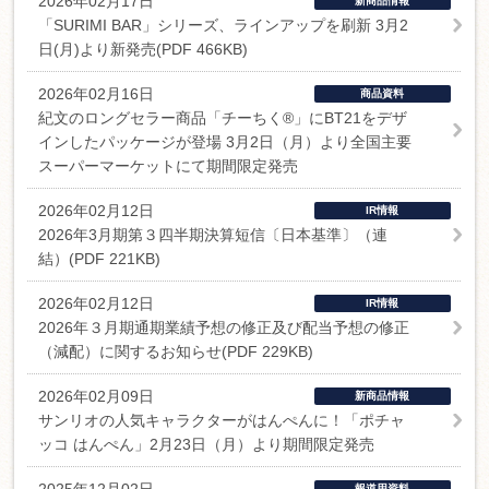
2026年02月17日
新商品情報
「SURIMI BAR」シリーズ、ラインアップを刷新 3月2
日(月)より新発売(PDF 466KB)
2026年02月16日
商品資料
紀文のロングセラー商品「チーちく®」にBT21をデザ
インしたパッケージが登場 3月2日（月）より全国主要
スーパーマーケットにて期間限定発売
2026年02月12日
IR情報
2026年3月期第３四半期決算短信〔日本基準〕（連
結）(PDF 221KB)
2026年02月12日
IR情報
2026年３月期通期業績予想の修正及び配当予想の修正
（減配）に関するお知らせ(PDF 229KB)
2026年02月09日
新商品情報
サンリオの人気キャラクターがはんぺんに！「ポチャ
ッコ はんぺん」2月23日（月）より期間限定発売
報道用資料