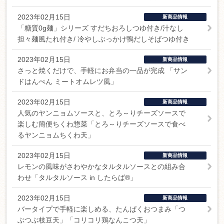
2023年02月15日
新商品情報
「糖質0g麺」シリーズ すだちおろしつゆ付き/汁なし
担々麺風たれ付き/ 冷やしぶっかけ鴨だしそばつゆ付き
2023年02月15日
新商品情報
さっと焼くだけで、手軽にお弁当の一品が完成 「サン
ドはんぺん ミートオムレツ風」
2023年02月15日
新商品情報
人気のヤンニョムソースと、とろ～りチーズソースで
楽しむ簡便ちくわ惣菜「とろ～りチーズソースで食べ
るヤンニョムちくわ天」
2023年02月15日
新商品情報
レモンの風味がさわやかなタルタルソースとの組み合
わせ「タルタルソース in したらば®」
2023年02月15日
新商品情報
バータイプで手軽に楽しめる、たんぱくおつまみ「つ
ぶつぶ枝豆天」「コリコリ鶏なんこつ天」