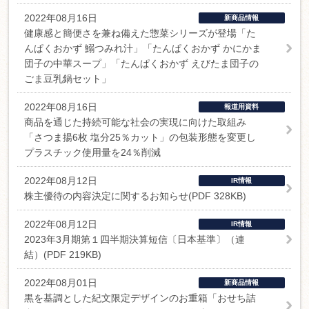
2022年08月16日
新商品情報
健康感と簡便さを兼ね備えた惣菜シリーズが登場「た
んぱくおかず 鰯つみれ汁」「たんぱくおかず かにかま
団子の中華スープ」「たんぱくおかず えびたま団子の
ごま豆乳鍋セット」
2022年08月16日
報道用資料
商品を通じた持続可能な社会の実現に向けた取組み
「さつま揚6枚 塩分25％カット」の包装形態を変更し
プラスチック使用量を24％削減
2022年08月12日
IR情報
株主優待の内容決定に関するお知らせ(PDF 328KB)
2022年08月12日
IR情報
2023年3月期第１四半期決算短信〔日本基準〕（連
結）(PDF 219KB)
2022年08月01日
新商品情報
黒を基調とした紀文限定デザインのお重箱「おせち詰