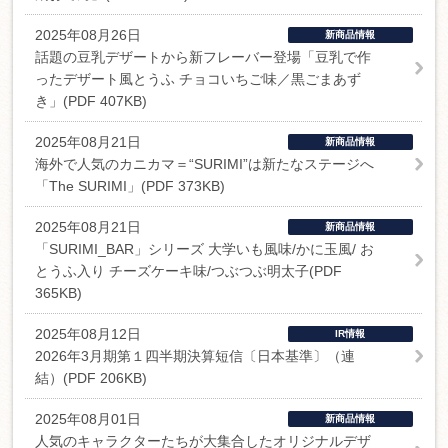
2025年08月26日
新商品情報
話題の豆乳デザートから新フレーバー登場「豆乳で作
ったデザート風とうふ チョコいちご味／黒ごまあず
き」(PDF 407KB)
2025年08月21日
新商品情報
海外で人気のカニカマ＝“SURIMI”は新たなステージへ
「The SURIMI」(PDF 373KB)
2025年08月21日
新商品情報
「SURIMI_BAR」シリーズ 大学いも風味/かに玉風/ お
とうふ入り チーズケーキ味/つぶつぶ明太子(PDF
365KB)
2025年08月12日
IR情報
2026年3月期第１四半期決算短信〔日本基準〕（連
結）(PDF 206KB)
2025年08月01日
新商品情報
人気のキャラクターたちが大集合したオリジナルデザ