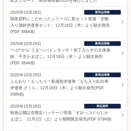
紀文グループ 統合報告書2025を発行しました
2025年10月29日
新商品情報
国産原料にこだわったシリーズに新セット登場「甘鯛
入り蒲鉾伊達巻セット」12月18日（木）より順次発売
(PDF 386KB)
2025年10月29日
新商品情報
“へび”から“うま”へバトンタッチ！包丁入らずの立体蒲
鉾「干支かまぼこ」12月18日（木 ）より順次発売
(PDF 384KB)
2025年10月29日
新商品情報
ふんわり！もっちり！新感覚伊達巻「もち入り紅白寿
伊達巻 さくら」12月18日（木）より順次発売(PDF
338KB)
2025年10月28日
商品資料
映画公開記念限定パッケージ登場「すみっコぐらしか
まぼこ」11月1日（土）より期間限定発売(PDF 578KB)