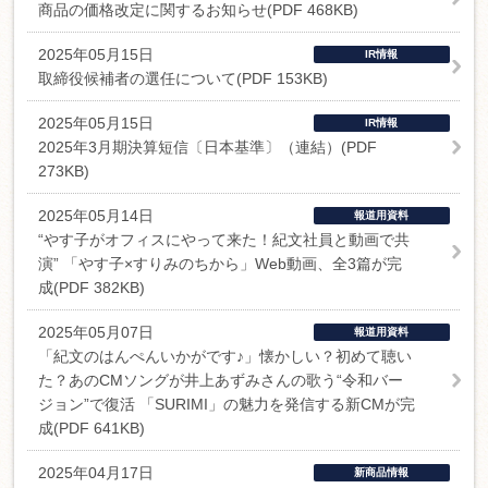
商品の価格改定に関するお知らせ(PDF 468KB)
2025年05月15日
IR情報
取締役候補者の選任について(PDF 153KB)
2025年05月15日
IR情報
2025年3月期決算短信〔日本基準〕（連結）(PDF
273KB)
2025年05月14日
報道用資料
“やす子がオフィスにやって来た！紀文社員と動画で共
演” 「やす子×すりみのちから」Web動画、全3篇が完
成(PDF 382KB)
2025年05月07日
報道用資料
「紀文のはんぺんいかがです♪」懐かしい？初めて聴い
た？あのCMソングが井上あずみさんの歌う“令和バー
ジョン”で復活 「SURIMI」の魅力を発信する新CMが完
成(PDF 641KB)
2025年04月17日
新商品情報