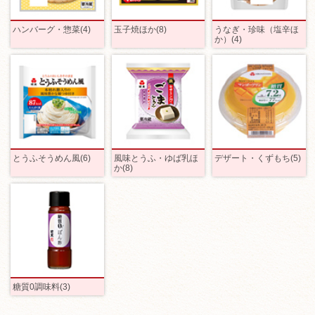
ハンバーグ・惣菜(4)
玉子焼ほか(8)
うなぎ・珍味（塩辛ほ
か）(4)
とうふそうめん風(6)
風味とうふ・ゆば乳ほ
デザート・くずもち(5)
か(8)
糖質0調味料(3)