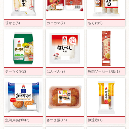
笹かま(5)
カニカマ(7)
ちくわ(9)
チーちく®(2)
はんぺん(9)
魚肉ソーセージ風(1)
魚河岸あげ®(2)
さつま揚(15)
伊達巻(1)