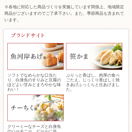
※各地に対応した商品づくりを実施しています関係上、地域限定
商品がございますのでご了承下さい。また、季節商品も含まれて
います。
ソフトでなめらかな口当た
ぷりっと香ばし、肉厚の食べ
り、白身魚のすりみと豆腐の
ごたえ。じっくり香ばしく焼
ほどよい甘みとまろやかな味
きあげふっくらと仕あげまし
わい！
た。
クリーミーなチーズと白身魚
のハーモニー。ビールに合