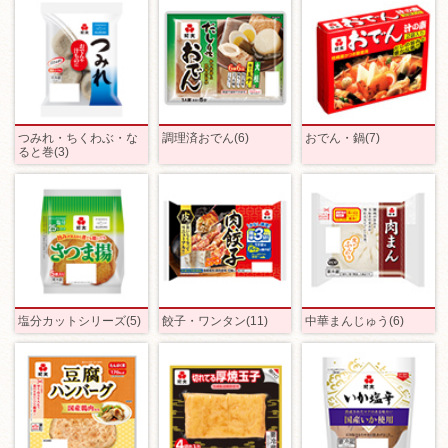
つみれ・ちくわぶ・な
調理済おでん(6)
おでん・鍋(7)
ると巻(3)
塩分カットシリーズ(5)
餃子・ワンタン(11)
中華まんじゅう(6)