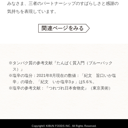
みなさま、三者のパートナーシップのすばらしさと感謝の
気持ちを表現しています。
※タンパク質の参考文献『たんぱく質入門（ブルーバック
ス）』
※塩辛の塩分：2021年8月現在の数値：「紀文 旨口いか塩
辛」の場合、「紀文 いか塩辛3ｐ」は5.6％。
※塩辛の参考文献：『つれづれ日本食物史』（東京美術）
Copyright© KIBUN FOODS INC. All Rights Reserved.