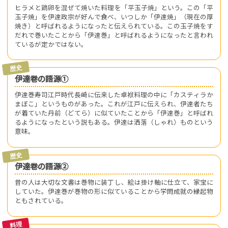
ヒラメと鶏卵を混ぜて焼いた料理を「平玉子焼」という。この「平
玉子焼」を伊達政宗が好んで食べ、いつしか「伊達焼」（現在の厚
焼き）と呼ばれるようになったと伝えられている。この玉子焼をす
だれで巻いたことから「伊達巻」と呼ばれるようになったと言われ
ているが定かではない。
伊達巻の語源①
伊達巻寿司江戸時代長崎に伝来した卓袱料理の中に「カスティラか
まぼこ」というものがあった。これが江戸に伝えられ、伊達者たち
が着ていた丹前（どてら）に似ていたことから「伊達巻」と呼ばれ
るようになったという説もある。伊達は洒落（しゃれ）ものという
意味。
伊達巻の語源②
昔の人は大切な文書は巻物に装丁し、絵は掛け軸に仕立て、家宝に
していた。伊達巻が巻物の形に似ていることから学問成就の縁起物
ともされている。