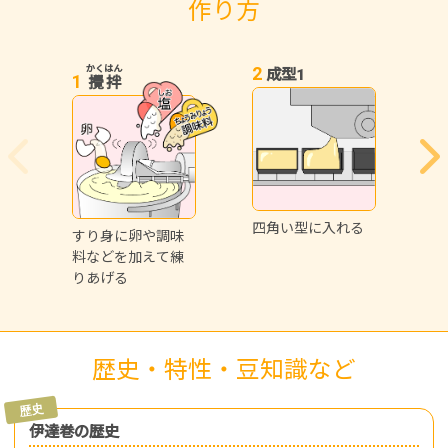
作り方
かくはん
2
3
成型1
1
攪拌
四角い型に入れる
両
すり身に卵や調味
う
料などを加えて練
りあげる
歴史・特性・豆知識など
伊達巻の歴史