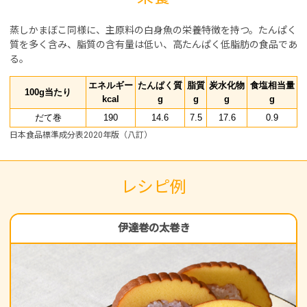
蒸しかまぼこ同様に、主原料の白身魚の栄養特徴を持つ。たんぱく
質を多く含み、脂質の含有量は低い、高たんぱく低脂肪の食品であ
る。
エネルギー
たんぱく質
脂質
炭水化物
食塩相当量
100g当たり
kcal
g
g
g
g
だて巻
190
14.6
7.5
17.6
0.9
日本食品標準成分表2020年版（八訂）
レシピ例
伊達巻の太巻き