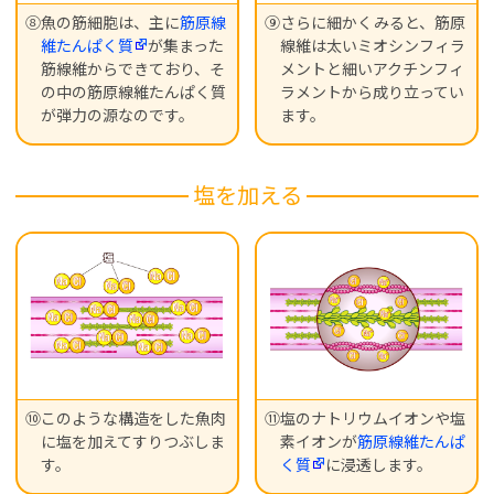
⑧魚の筋細胞は、主に
筋原線
⑨さらに細かくみると、筋原
維たんぱく質
が集まった
線維は太いミオシンフィラ
筋線維からできており、そ
メントと細いアクチンフィ
の中の筋原線維たんぱく質
ラメントから成り立ってい
が弾力の源なのです。
ます。
塩を加える
⑩このような構造をした魚肉
⑪塩のナトリウムイオンや塩
に塩を加えてすりつぶしま
素イオンが
筋原線維たんぱ
す。
く質
に浸透します。