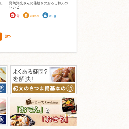
し
野﨑洋光さんの蒲焼きのおろし和えの
レシピ
分
75kcal
0.9 g
次>