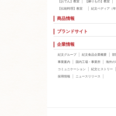
【おでん】教室
【練りもの】教室
【伝統料理】教室
紀文ペディア（年
商品情報
ブランドサイト
企業情報
紀文グループ
紀文食品企業概要
部
事業案内
国内工場・事業所
海外の
コミュニケーション
紀文ヒストリー
採用情報
ニュースリリース