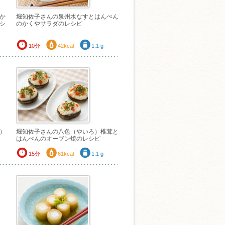
か
堀知佐子さんの泉州水なすとはんぺん
シ
のかくやサラダのレシピ
10分
42kcal
1.1 g
）
堀知佐子さんの八色（やいろ）椎茸と
はんぺんのオーブン焼のレシピ
15分
61kcal
1.1 g