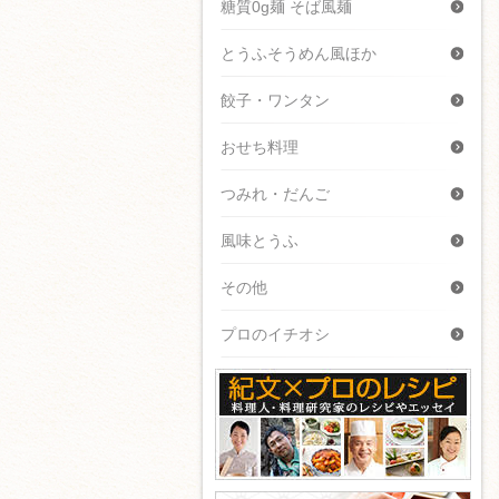
糖質0g麺 そば風麺
とうふそうめん風ほか
餃子・ワンタン
おせち料理
つみれ・だんご
風味とうふ
その他
プロのイチオシ