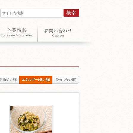
時間(短い順)
エネルギー(低い順)
塩分(少ない順)