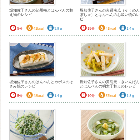
堀知佐子さんの紀州梅とはんぺんの和
堀知佐子さんの素麺南瓜（そうめん
え物のレシピ
ぼちゃ）とはんぺんのお吸い物のレ
ピ
5分
41kcal
3.9 g
15分
41kcal
1.4 g
堀知佐子さんのはんぺんとカボスのは
堀知佐子さんの黄隠元（きいんげん
さみ焼のレシピ
とはんぺんの明太子和えのレシピ
5分
48kcal
1.4 g
10分
57kcal
1.8 g