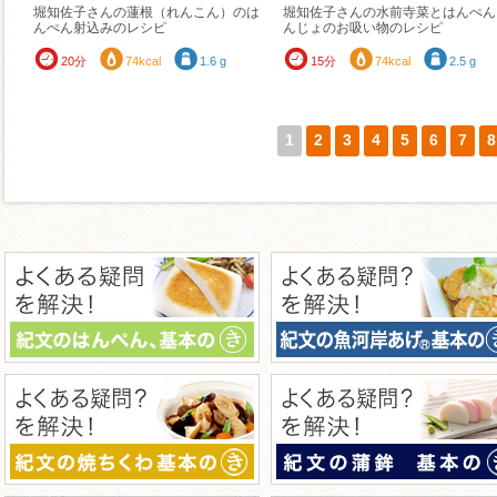
堀知佐子さんの蓮根（れんこん）のは
堀知佐子さんの水前寺菜とはんぺん
んぺん射込みのレシピ
んじょのお吸い物のレシピ
20分
74kcal
1.6 g
15分
74kcal
2.5 g
1
2
3
4
5
6
7
8