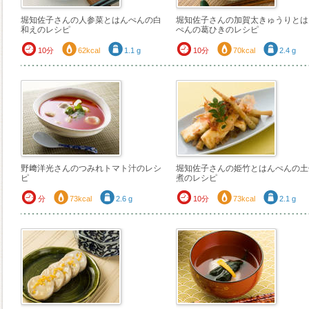
堀知佐子さんの人参菜とはんぺんの白
堀知佐子さんの加賀太きゅうりとは
和えのレシピ
ぺんの葛ひきのレシピ
10分
62kcal
1.1 g
10分
70kcal
2.4 g
野﨑洋光さんのつみれトマト汁のレシ
堀知佐子さんの姫竹とはんぺんの土
ピ
煮のレシピ
分
73kcal
2.6 g
10分
73kcal
2.1 g