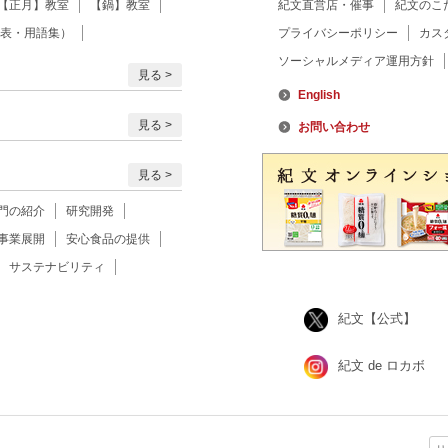
【正月】教室
【鍋】教室
紀文直営店・催事
紀文のこ
表・用語集）
プライバシーポリシー
カス
ソーシャルメディア運用方針
見る
English
見る
お問い合わせ
見る
門の紹介
研究開発
事業展開
安心食品の提供
サステナビリティ
紀文【公式】
紀文 de ロカボ