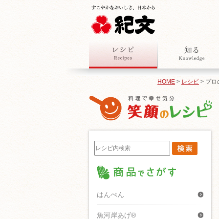
HOME
>
レシピ
> プ
はんぺん
魚河岸あげ®