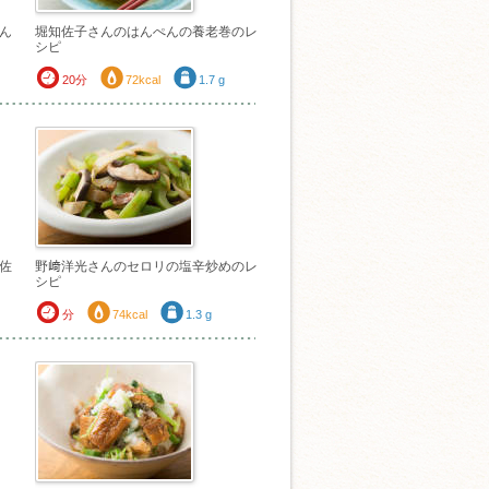
ん
堀知佐子さんのはんぺんの養老巻のレ
シピ
20分
72kcal
1.7 g
佐
野﨑洋光さんのセロリの塩辛炒めのレ
シピ
分
74kcal
1.3 g