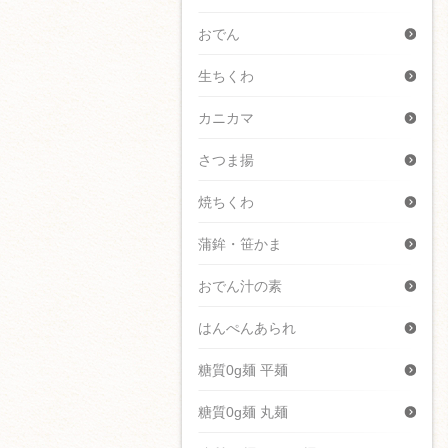
おでん
生ちくわ
カニカマ
さつま揚
焼ちくわ
蒲鉾・笹かま
おでん汁の素
はんぺんあられ
糖質0g麺 平麺
糖質0g麺 丸麺