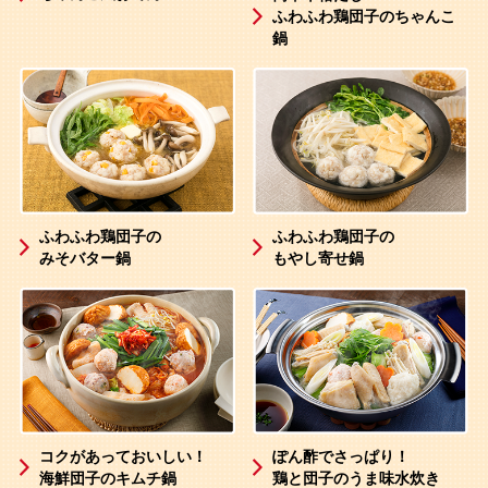
ふわふわ鶏団子のちゃんこ
鍋
ふわふわ鶏団子の
ふわふわ鶏団子の
みそバター鍋
もやし寄せ鍋
コクがあっておいしい！
ぽん酢でさっぱり！
海鮮団子のキムチ鍋
鶏と団子のうま味水炊き