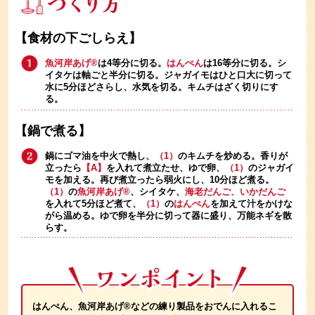
【食材の下ごしらえ】
魚河岸あげ®
は4等分に切る。
はんぺん
は16等分に切る。シ
イタケは軸ごと半分に切る。ジャガイモはひと口大に切って
水に5分ほどさらし、水気を切る。キムチはざく切りにす
る。
【鍋で煮る】
鍋にゴマ油を中火で熱し、
（1）
のキムチを炒める。香りが
立ったら
【A】
を入れて煮立たせ、ゆで卵、
（1）
のジャガイ
モを加える。再び煮立ったら弱火にし、10分ほど煮る。
（1）
の
魚河岸あげ®
、シイタケ、
海老だんご、いかだんご
を入れて5分ほど煮て、
（1）
の
はんぺん
を加えて汁をかけな
がら温める。ゆで卵を半分に切って器に盛り、万能ネギを散
らす。
はんぺん、魚河岸あげ®などの練り製品をおでんに入れるこ