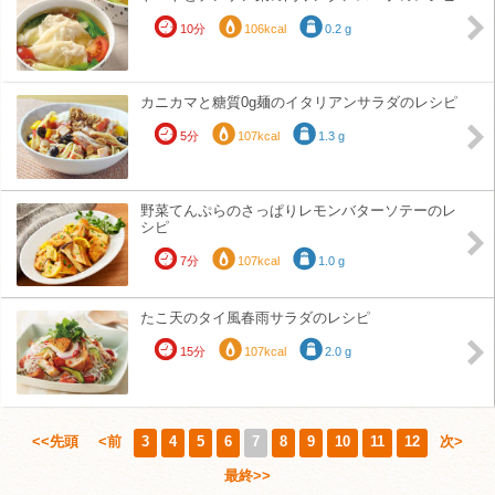
10分
106kcal
0.2 g
カニカマと糖質0g麺のイタリアンサラダのレシピ
5分
107kcal
1.3 g
野菜てんぷらのさっぱりレモンバターソテーのレ
シピ
7分
107kcal
1.0 g
たこ天のタイ風春雨サラダのレシピ
15分
107kcal
2.0 g
<<先頭
<前
3
4
5
6
7
8
9
10
11
12
次>
最終>>