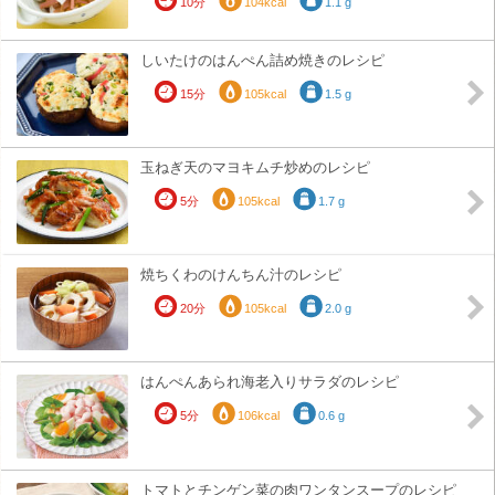
10分
104kcal
1.1 g
しいたけのはんぺん詰め焼きのレシピ
15分
105kcal
1.5 g
玉ねぎ天のマヨキムチ炒めのレシピ
5分
105kcal
1.7 g
焼ちくわのけんちん汁のレシピ
20分
105kcal
2.0 g
はんぺんあられ海老入りサラダのレシピ
5分
106kcal
0.6 g
トマトとチンゲン菜の肉ワンタンスープのレシピ