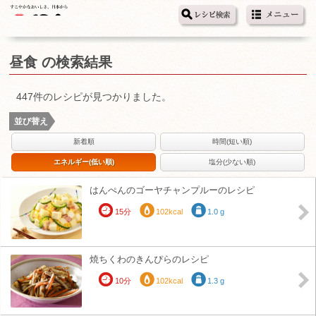
昼食 の検索結果
447件のレシピが見つかりました。
並び替え
新着順
時間(短い順)
エネルギー(低い順)
塩分(少ない順)
はんぺんのゴーヤチャンプルーのレシピ
15分
102kcal
1.0 g
焼ちくわのきんぴらのレシピ
10分
102kcal
1.3 g