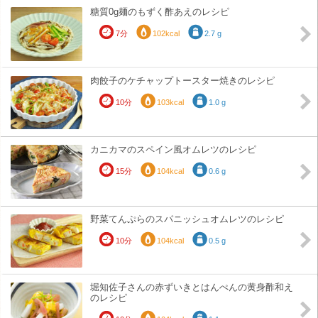
糖質0g麺のもずく酢あえのレシピ
7分
102kcal
2.7 g
肉餃子のケチャップトースター焼きのレシピ
10分
103kcal
1.0 g
カニカマのスペイン風オムレツのレシピ
15分
104kcal
0.6 g
野菜てんぷらのスパニッシュオムレツのレシピ
10分
104kcal
0.5 g
堀知佐子さんの赤ずいきとはんぺんの黄身酢和え
のレシピ