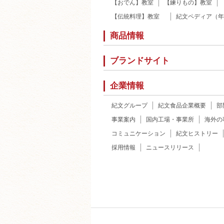
【おでん】教室
【練りもの】教室
【伝統料理】教室
紀文ペディア（年
商品情報
ブランドサイト
企業情報
紀文グループ
紀文食品企業概要
部
事業案内
国内工場・事業所
海外の
コミュニケーション
紀文ヒストリー
採用情報
ニュースリリース