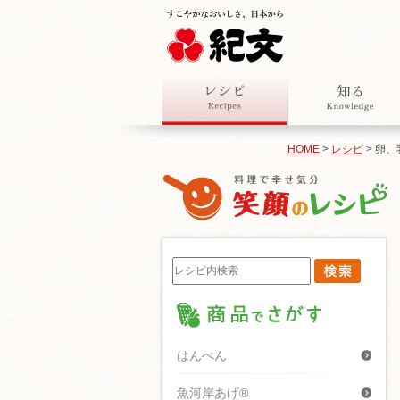
HOME
>
レシピ
> 卵
はんぺん
魚河岸あげ®