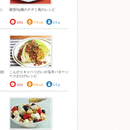
シ
糖質0g麺のチヂミ風のレシピ
10分
77kcal
0.6 g
(松
こんがりキャベツのいか塩辛バターソ
ースがけのレシピ
10分
63kcal
0.6 g