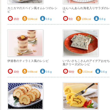
カニカマのスペイン風オムレツのレシ
はんぺんあられ海老入りサラダのレ
ピ
ピ
15分
104kcal
0.6 g
5分
106kcal
0.6 g
伊達巻のティラミス風のレシピ
いづいさちこさんのアイデアおせち
風テリーヌ)のレシピ
10分
448kcal
0.6 g
50分
151kcal
0.6 g