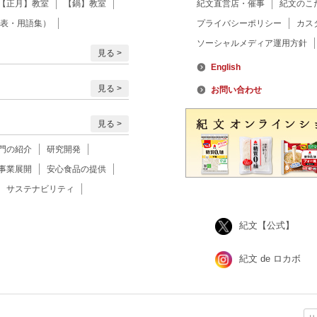
【正月】教室
【鍋】教室
紀文直営店・催事
紀文のこ
表・用語集）
プライバシーポリシー
カス
ソーシャルメディア運用方針
見る
English
見る
お問い合わせ
見る
門の紹介
研究開発
事業展開
安心食品の提供
サステナビリティ
紀文【公式】
紀文 de ロカボ