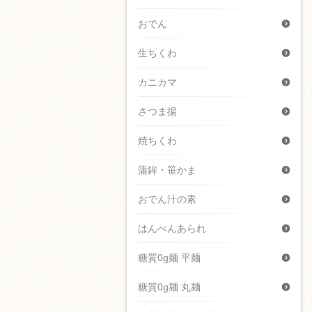
おでん
生ちくわ
カニカマ
さつま揚
焼ちくわ
蒲鉾・笹かま
おでん汁の素
はんぺんあられ
糖質0g麺 平麺
糖質0g麺 丸麺