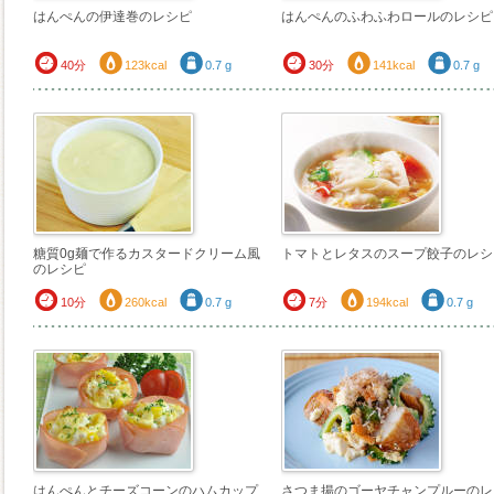
はんぺんの伊達巻のレシピ
はんぺんのふわふわロールのレシピ
40分
123kcal
0.7 g
30分
141kcal
0.7 g
糖質0g麺で作るカスタードクリーム風
トマトとレタスのスープ餃子のレシ
のレシピ
10分
260kcal
0.7 g
7分
194kcal
0.7 g
はんぺんとチーズコーンのハムカップ
さつま揚のゴーヤチャンプルーのレ