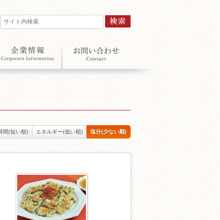
時間(短い順)
エネルギー(低い順)
塩分(少ない順)