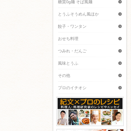
糖質0g麺 そば風麺
とうふそうめん風ほか
餃子・ワンタン
おせち料理
つみれ・だんご
風味とうふ
その他
プロのイチオシ