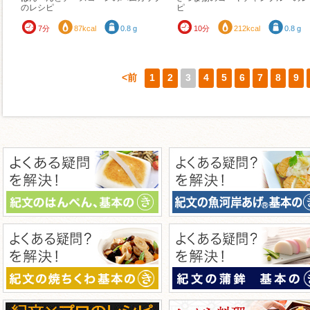
のレシピ
ピ
7分
87kcal
0.8 g
10分
212kcal
0.8 g
<前
1
2
3
4
5
6
7
8
9