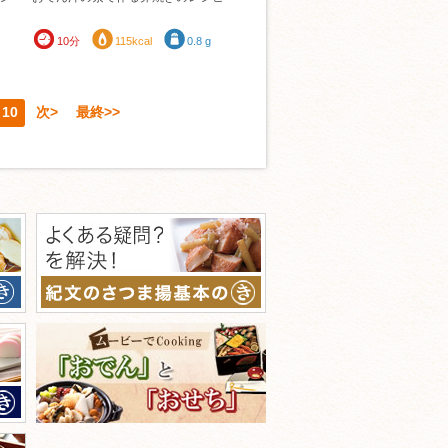
10分
115kcal
0.8 g
10
次>
最終>>