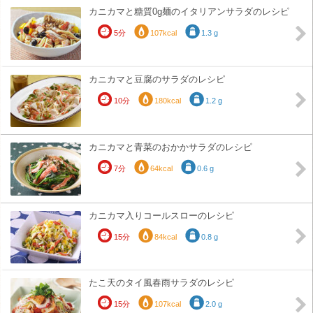
カニカマと糖質0g麺のイタリアンサラダのレシピ
5分
107kcal
1.3 g
カニカマと豆腐のサラダのレシピ
10分
180kcal
1.2 g
カニカマと青菜のおかかサラダのレシピ
7分
64kcal
0.6 g
カニカマ入りコールスローのレシピ
15分
84kcal
0.8 g
たこ天のタイ風春雨サラダのレシピ
15分
107kcal
2.0 g