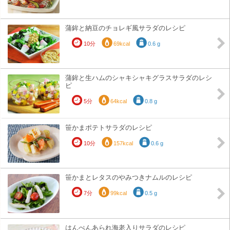
蒲鉾と納豆のチョレギ風サラダのレシピ
10分
69kcal
0.6 g
蒲鉾と生ハムのシャキシャキグラスサラダのレシ
ピ
5分
64kcal
0.8 g
笹かまポテトサラダのレシピ
10分
157kcal
0.6 g
笹かまとレタスのやみつきナムルのレシピ
7分
99kcal
0.5 g
はんぺんあられ海老入りサラダのレシピ