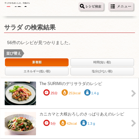
サラダ の検索結果
56件のレシピが見つかりました。
並び替え
新着順
時間(短い順)
エネルギー(低い順)
塩分(少ない順)
The SURIMIのデリサラダのレシピ
25分
251kcal
1.4 g
カニカマと大根おろしのさっぱりあえのレシピ
5分
42kcal
1.3 g