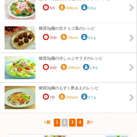
5分
106kcal
0.6 g
糖質0g麺の生チョコ風のレシピ
15分
23kcal
0.1 g
糖質0g麺の冷しゃぶサラダのレシピ
10分
334kcal
1.9 g
糖質0g麺のもずく酢あえのレシピ
7分
102kcal
2.7 g
<前
1
2
3
4
次>