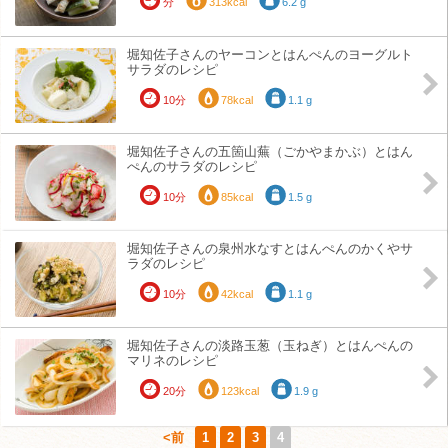
分
313kcal
6.2 g
堀知佐子さんのヤーコンとはんぺんのヨーグルト
サラダのレシピ
10分
78kcal
1.1 g
堀知佐子さんの五箇山蕪（ごかやまかぶ）とはん
ぺんのサラダのレシピ
10分
85kcal
1.5 g
堀知佐子さんの泉州水なすとはんぺんのかくやサ
ラダのレシピ
10分
42kcal
1.1 g
堀知佐子さんの淡路玉葱（玉ねぎ）とはんぺんの
マリネのレシピ
20分
123kcal
1.9 g
<前
1
2
3
4