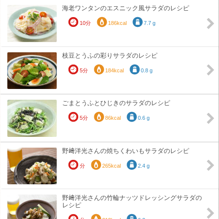
海老ワンタンのエスニック風サラダのレシピ
10分
186kcal
7.7 g
枝豆とうふの彩りサラダのレシピ
5分
184kcal
0.8 g
ごまとうふとひじきのサラダのレシピ
5分
86kcal
0.6 g
野﨑洋光さんの焼ちくわいもサラダのレシピ
分
265kcal
2.4 g
野﨑洋光さんの竹輪ナッツドレッシングサラダの
レシピ