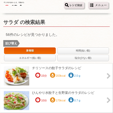
サラダ の検索結果
56件のレシピが見つかりました。
並び替え
新着順
時間(短い順)
エネルギー(低い順)
塩分(少ない順)
チリソースの餃子サラダのレシピ
15分
203kcal
2.0 g
ひんやり水餃子と生野菜のサラダのレシピ
10分
175kcal
0.7 g