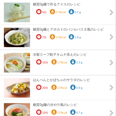
糖質0g麺で作るアイスのレシピ
5分
172kcal
0.2 g
糖質0g麺とアボカドのバジルパスタ風のレシピ
7分
173kcal
1.8 g
冷製スープ餃子キムチ添えのレシピ
10分
173kcal
3.3 g
はんぺんとかぼちゃのサラダのレシピ
20分
174kcal
0.9 g
糖質0g麺の冷や汁風のレシピ
10分
174kcal
4.7 g