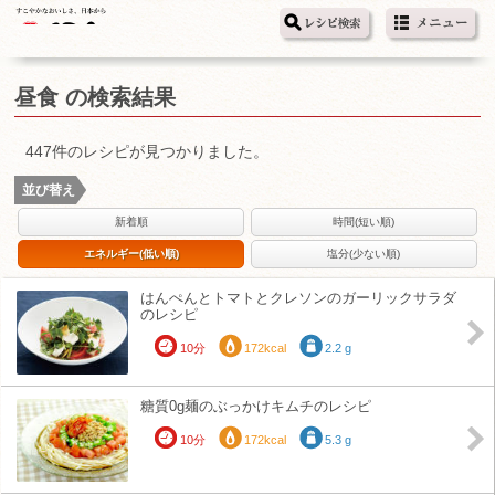
昼食 の検索結果
447件のレシピが見つかりました。
並び替え
新着順
時間(短い順)
エネルギー(低い順)
塩分(少ない順)
はんぺんとトマトとクレソンのガーリックサラダ
のレシピ
10分
172kcal
2.2 g
糖質0g麺のぶっかけキムチのレシピ
10分
172kcal
5.3 g