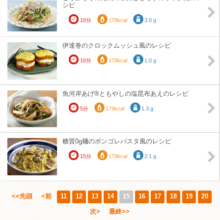
シピ
10分
178kcal
3.0 g
伊達巻のクロックムッシュ風のレシピ
10分
178kcal
1.0 g
魚河岸あげ®ともやしの塩昆布あえのレシピ
5分
179kcal
1.3 g
糖質0g麺のボンゴレパスタ風のレシピ
15分
179kcal
2.1 g
<<先頭
<前
11
12
13
14
15
16
17
18
19
20
次>
最終>>