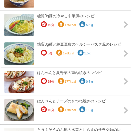
糖質0g麺の冷やし中華風のレシピ
10分
175kcal
5.5 g
糖質0g麺と納豆豆腐のヘルシーパスタ風のレシピ
5分
176kcal
1.5 g
はんぺんと夏野菜の重ね焼きのレシピ
15分
177kcal
0.6 g
はんぺんとチーズのきつね焼きのレシピ
10分
178kcal
1.5 g
とうふそうめん風の水菜としらすのサラダ麺のレ