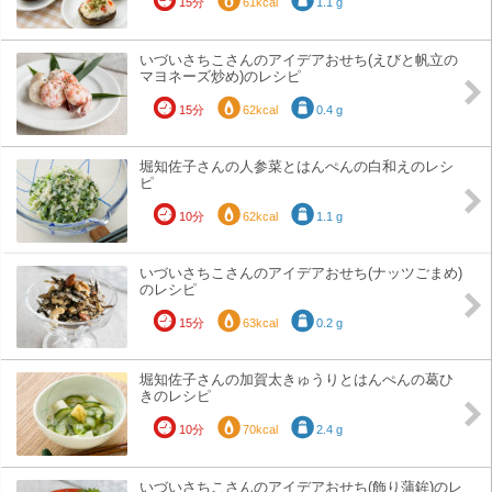
15分
61kcal
1.1 g
いづいさちこさんのアイデアおせち(えびと帆立の
マヨネーズ炒め)のレシピ
15分
62kcal
0.4 g
堀知佐子さんの人参菜とはんぺんの白和えのレシ
ピ
10分
62kcal
1.1 g
いづいさちこさんのアイデアおせち(ナッツごまめ)
のレシピ
15分
63kcal
0.2 g
堀知佐子さんの加賀太きゅうりとはんぺんの葛ひ
きのレシピ
10分
70kcal
2.4 g
いづいさちこさんのアイデアおせち(飾り蒲鉾)のレ