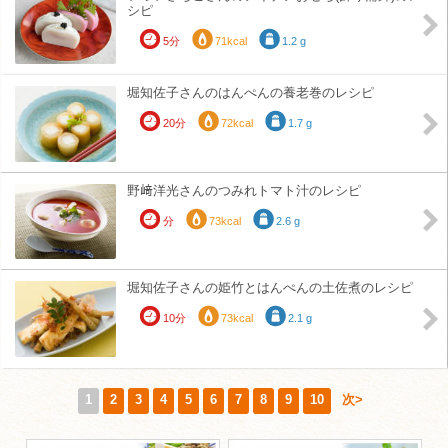
シピ
5分
71kcal
1.2 g
堀知佐子さんのはんぺんの養老巻のレシピ
20分
72kcal
1.7 g
野﨑洋光さんのつみれトマト汁のレシピ
分
73kcal
2.6 g
堀知佐子さんの姫竹とはんぺんの土佐煮のレシピ
10分
73kcal
2.1 g
1
2
3
4
5
6
7
8
9
10
次>