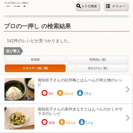
プロの一押し の検索結果
142件のレシピが見つかりました。
並び替え
新着順
時間(短い順)
エネルギー(低い順)
塩分(少ない順)
堀知佐子さんの紀州梅とはんぺんの和え物のレシ
ピ
5分
41kcal
3.9 g
堀知佐子さんの泉州水なすとはんぺんのかくやサ
ラダのレシピ
10分
42kcal
1.1 g