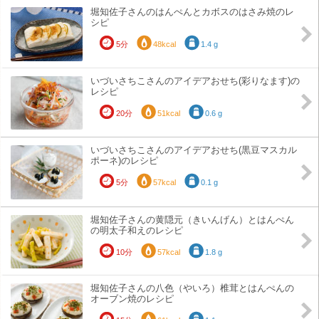
堀知佐子さんのはんぺんとカボスのはさみ焼のレ
シピ
5分
48kcal
1.4 g
いづいさちこさんのアイデアおせち(彩りなます)の
レシピ
20分
51kcal
0.6 g
いづいさちこさんのアイデアおせち(黒豆マスカル
ポーネ)のレシピ
5分
57kcal
0.1 g
堀知佐子さんの黄隠元（きいんげん）とはんぺん
の明太子和えのレシピ
10分
57kcal
1.8 g
堀知佐子さんの八色（やいろ）椎茸とはんぺんの
オーブン焼のレシピ