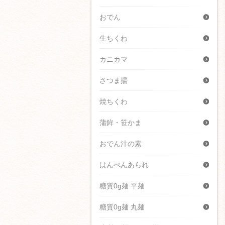
おでん
生ちくわ
カニカマ
さつま揚
焼ちくわ
蒲鉾・笹かま
おでん汁の素
はんぺんあられ
糖質0g麺 平麺
糖質0g麺 丸麺