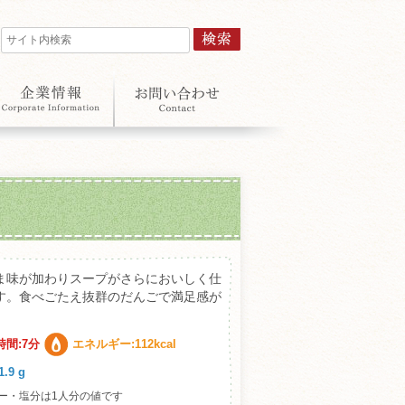
ま味が加わりスープがさらにおいしく仕
す。食べごたえ抜群のだんごで満足感が
。
時間:7分
エネルギー:112kcal
.9 g
ー・塩分は1人分の値です