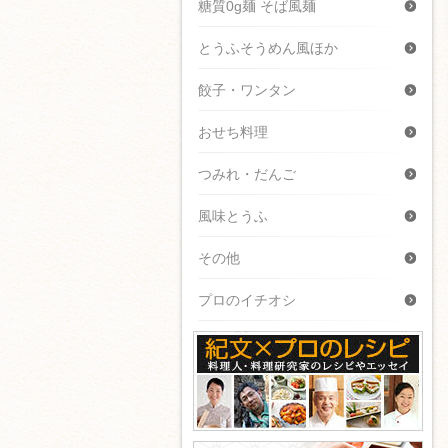
糖質0g麺 そば風麺
とうふそうめん風ほか
餃子・ワンタン
おせち料理
つみれ・だんご
風味とうふ
その他
プロのイチオシ