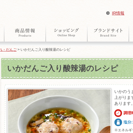
IR情報
れ・だんご
> いかだんご入り酸辣湯のレシピ
いかだんご入り酸辣湯のレシピ
いかのう
上がりま
あります
調理
塩分:1
※エネルギ