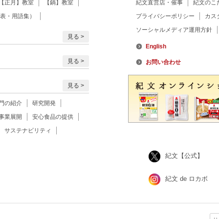
【正月】教室
【鍋】教室
紀文直営店・催事
紀文のこ
表・用語集）
プライバシーポリシー
カス
ソーシャルメディア運用方針
見る
English
見る
お問い合わせ
見る
門の紹介
研究開発
事業展開
安心食品の提供
サステナビリティ
紀文【公式】
紀文 de ロカボ