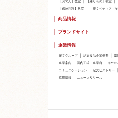
【おでん】教室
【練りもの】教室
【伝統料理】教室
紀文ペディア（年
商品情報
ブランドサイト
企業情報
紀文グループ
紀文食品企業概要
部
事業案内
国内工場・事業所
海外の
コミュニケーション
紀文ヒストリー
採用情報
ニュースリリース