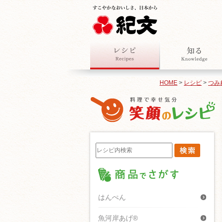
HOME
>
レシピ
>
つみ
はんぺん
魚河岸あげ®