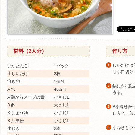
材料（2人分）
作り方
しいたけは
いかだんご
1パック
1
は小口切り
生しいたけ
2枚
溶き卵
1個分
鍋にAを煮
2
A 水
400ml
煮る。
A 鶏がらスープの素
小さじ1
B 酢
大さじ1
Bを混ぜ合
3
B しょうゆ
小さじ1
し入れ、卵
B 片栗粉
小さじ1
小ねぎとラ
4
小ねぎ
2本