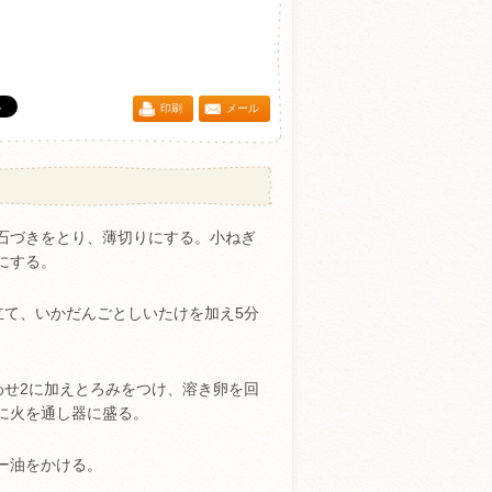
印刷
メール
石づきをとり、薄切りにする。小ねぎ
にする。
立て、いかだんごとしいたけを加え5分
わせ2に加えとろみをつけ、溶き卵を回
に火を通し器に盛る。
ー油をかける。