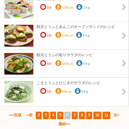
5分
158kcal
2.6 g
枝豆とうふとあんこのオープンサンドのレシピ
5分
116kcal
0.5 g
枝豆とうふの彩りサラダのレシピ
5分
184kcal
0.8 g
ごまとうふとひじきのサラダのレシピ
5分
86kcal
0.6 g
<<先頭
<前
2
3
4
5
6
7
8
9
10
11
次>
最終>>