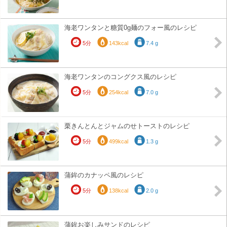
海老ワンタンと糖質0g麺のフォー風のレシピ
5分
143kcal
7.4 g
海老ワンタンのコングクス風のレシピ
5分
254kcal
7.0 g
栗きんとんとジャムのせトーストのレシピ
5分
499kcal
1.3 g
蒲鉾のカナッペ風のレシピ
5分
138kcal
2.0 g
蒲鉾お楽しみサンドのレシピ