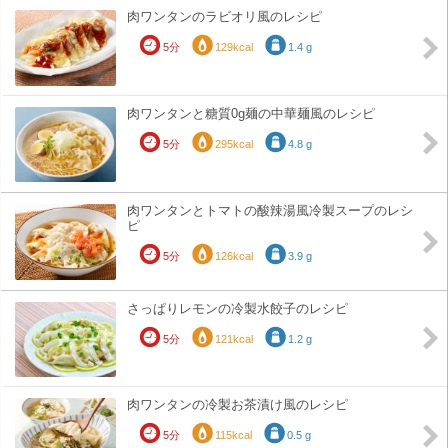
肉ワンタンのラビオリ風のレシピ
5分
129kcal
1.4 g
肉ワンタンと糖質0g麺の中華麺風のレシピ
5分
295kcal
4.8 g
肉ワンタンとトマトの酸辣湯風冷製スープのレシ
ピ
5分
126kcal
3.9 g
さっぱりレモンの冷製水餃子のレシピ
5分
121kcal
1.2 g
肉ワンタンの冷製お茶漬け風のレシピ
5分
115kcal
0.5 g