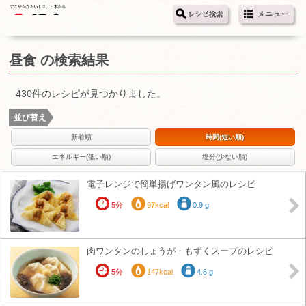
昼食 の検索結果
430件のレシピが見つかりました。
並び替え
新着順
時間(短い順)
エネルギー(低い順)
塩分(少ない順)
電子レンジで簡単揚げワンタン風のレシピ
5分
97kcal
0.9 g
肉ワンタンのしょうが・もずくスープのレシピ
5分
147kcal
4.6 g