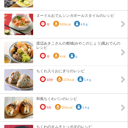
ヌードルおでんシンガポールスタイルのレシピ
分
562kcal
4.8 g
渡辺あきこさんの都城(みやこのじょう)風おでんの
レシピ
分
kcal
g
ちくわ入りおにぎりのレシピ
10分
227kcal
1.4 g
和風ちくわパンのレシピ
5分
201kcal
1.6 g
ちくわのキムチトッポギのレシピ