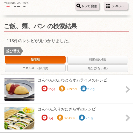
ご飯、麺、パン の検索結果
113件のレシピが見つかりました。
並び替え
新着順
時間(短い順)
エネルギー(低い順)
塩分(少ない順)
はんぺんのふわとろオムライスのレシピ
25分
662kcal
2.7 g
はんぺん入りおにぎらずのレシピ
7分
375kcal
2.1 g