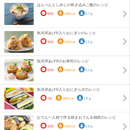
はんぺんとしめじの炊き込みご飯のレシピ
60分
348kcal
0.7 g
魚河岸あげ®入りおにぎりのレシピ
10分
281kcal
1.2 g
魚河岸あげ®のお寿司のレシピ
20分
400kcal
3.1 g
魚河岸あげ®入りおにぎらずのレシピ
7分
385kcal
1.5 g
おでん一人前で作る焼きおでん＆雑炊のレシピ
10分
525kcal
5.6 g