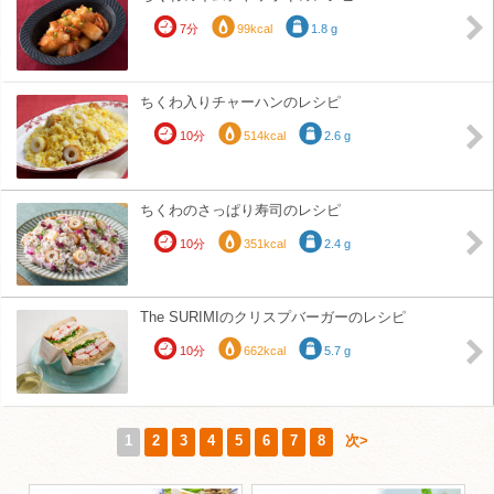
7分
99kcal
1.8 g
ちくわ入りチャーハンのレシピ
10分
514kcal
2.6 g
ちくわのさっぱり寿司のレシピ
10分
351kcal
2.4 g
The SURIMIのクリスプバーガーのレシピ
10分
662kcal
5.7 g
1
2
3
4
5
6
7
8
次>