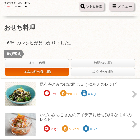
おせち料理
63件のレシピが見つかりました。
並び替え
おすすめ順
時間(短い順)
エネルギー(低い順)
塩分(少ない順)
昆布巻とみつばの酢じょうゆあえのレシピ
7分
44kcal
0.8 g
いづいさちこさんのアイデアおせち(彩りなます)の
レシピ
20分
51kcal
0.6 g