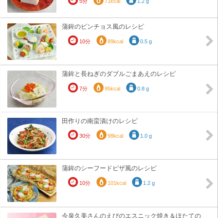
5分
71kcal
1.2 g
蒲鉾のピンチョス風のレシピ
10分
89kcal
0.5 g
蒲鉾と長ねぎのダブルごまあえのレシピ
7分
95kcal
0.8 g
田作りの南蛮漬けのレシピ
30分
98kcal
1.0 g
蒲鉾のシーフードピザ風のレシピ
10分
101kcal
1.2 g
今泉久美さんのえびのエスニック焼き＆ほたての