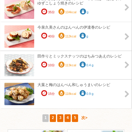
ゆずこしょう焼きのレシピ
35分
104kcal
g
今泉久美さんのはんぺんの伊達巻のレシピ
40分
112kcal
g
田作りとミックスナッツのはちみつあえのレシピ
10分
113kcal
0.4 g
大葉と梅のはんぺん和しゅうまいのレシピ
15分
118kcal
0.9 g
1
2
3
4
5
次>