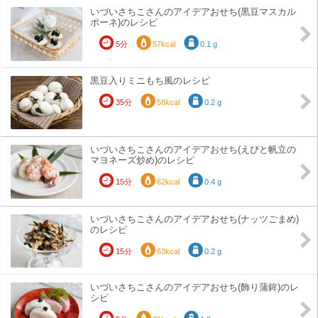
いづいさちこさんのアイデアおせち(黒豆マスカル
ポーネ)のレシピ
5分
57kcal
0.1 g
黒豆入りミニもち風のレシピ
35分
58kcal
0.2 g
いづいさちこさんのアイデアおせち(えびと帆立の
マヨネーズ炒め)のレシピ
15分
62kcal
0.4 g
いづいさちこさんのアイデアおせち(ナッツごまめ)
のレシピ
15分
63kcal
0.2 g
いづいさちこさんのアイデアおせち(飾り蒲鉾)のレ
シピ