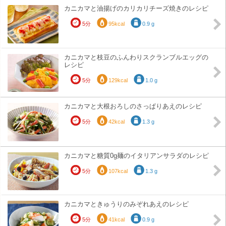
カニカマと油揚げのカリカリチーズ焼きのレシピ
5分
95kcal
0.9 g
カニカマと枝豆のふんわりスクランブルエッグの
レシピ
5分
129kcal
1.0 g
カニカマと大根おろしのさっぱりあえのレシピ
5分
42kcal
1.3 g
カニカマと糖質0g麺のイタリアンサラダのレシピ
5分
107kcal
1.3 g
カニカマときゅうりのみぞれあえのレシピ
5分
41kcal
0.9 g