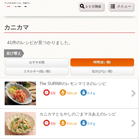
カニカマ
41件のレシピが見つかりました。
並び替え
おすすめ順
時間(短い順)
エネルギー(低い順)
塩分(少ない順)
The SURIMIのレモンマリネのレシピ
5分
56kcal
0.4 g
カニカマともやしのごまマヨあえのレシピ
5分
91kcal
0.9 g