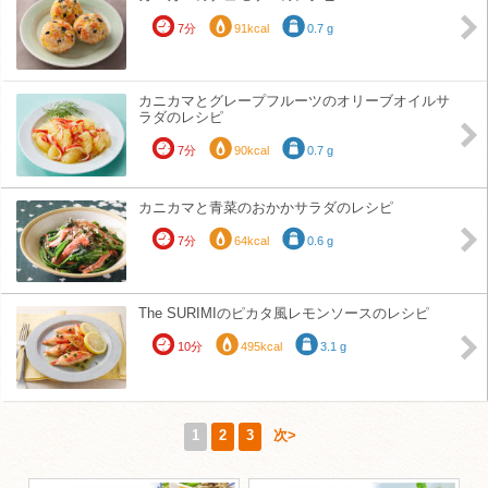
7分
91kcal
0.7 g
カニカマとグレープフルーツのオリーブオイルサ
ラダのレシピ
7分
90kcal
0.7 g
カニカマと青菜のおかかサラダのレシピ
7分
64kcal
0.6 g
The SURIMIのピカタ風レモンソースのレシピ
10分
495kcal
3.1 g
1
2
3
次>