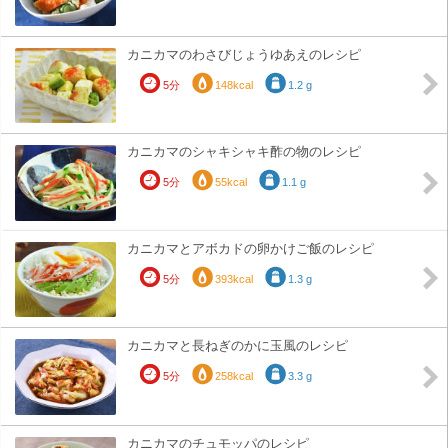
カニカマのわさびじょうゆあえのレシピ
5分
148kcal
1.2 g
カニカマのシャキシャキ酢の物のレシピ
5分
55kcal
1.1 g
カニカマとアボカドの卵かけご飯のレシピ
5分
393kcal
1.3 g
カニカマと長ねぎのかに玉風のレシピ
5分
258kcal
3.3 g
カニカマのチュモッパのレシピ