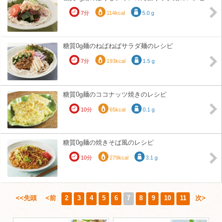
7分
114kcal
5.0 g
糖質0g麺のねばねばサラダ麺のレシピ
7分
193kcal
1.5 g
糖質0g麺のココナッツ焼きのレシピ
10分
65kcal
0.1 g
糖質0g麺の焼きそば風のレシピ
10分
279kcal
3.1 g
<<先頭
<前
2
3
4
5
6
7
8
9
10
11
次>