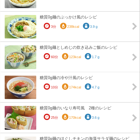
糖質0g麺のぶっかけ風のレシピ
3分
238kcal
3.9 g
糖質0g麺としめじの炊き込みご飯のレシピ
60分
123kcal
1.7 g
糖質0g麺の冷や汁風のレシピ
10分
174kcal
4.7 g
糖質0g麺のいなり寿司風 2種のレシピ
25分
170kcal
3.6 g
糖質0g麺のほぐしチキンの海藻サラダ麺のレシピ