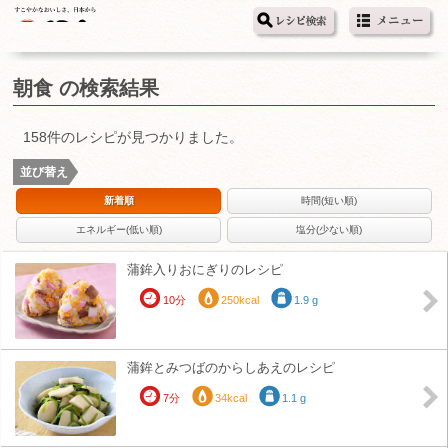
朝食 の検索結果
158件のレシピが見つかりました。
並び替え
新着順
時間(短い順)
エネルギー(低い順)
塩分(少ない順)
蒲鉾入りおにぎりのレシピ
10分
250kcal
1.9 g
蒲鉾とみつばのからしあえのレシピ
7分
34kcal
1.1 g