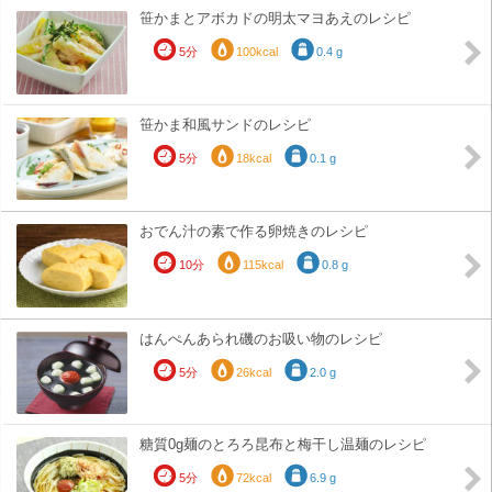
笹かまとアボカドの明太マヨあえのレシピ
5分
100kcal
0.4 g
笹かま和風サンドのレシピ
5分
18kcal
0.1 g
おでん汁の素で作る卵焼きのレシピ
10分
115kcal
0.8 g
はんぺんあられ磯のお吸い物のレシピ
5分
26kcal
2.0 g
糖質0g麺のとろろ昆布と梅干し温麺のレシピ
5分
72kcal
6.9 g