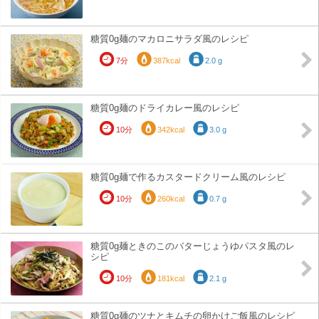
糖質0g麺のマカロニサラダ風のレシピ
7分
387kcal
2.0 g
糖質0g麺のドライカレー風のレシピ
10分
342kcal
3.0 g
糖質0g麺で作るカスタードクリーム風のレシピ
10分
260kcal
0.7 g
糖質0g麺ときのこのバターじょうゆパスタ風のレ
シピ
10分
181kcal
2.1 g
糖質0g麺のツナとキムチの卵かけご飯風のレシピ