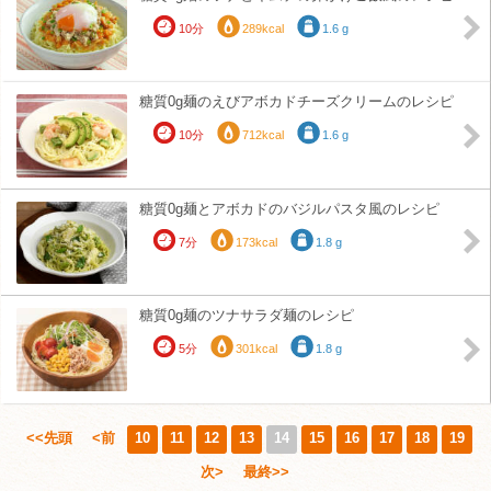
10分
289kcal
1.6 g
糖質0g麺のえびアボカドチーズクリームのレシピ
10分
712kcal
1.6 g
糖質0g麺とアボカドのバジルパスタ風のレシピ
7分
173kcal
1.8 g
糖質0g麺のツナサラダ麺のレシピ
5分
301kcal
1.8 g
<<先頭
<前
10
11
12
13
14
15
16
17
18
19
次>
最終>>