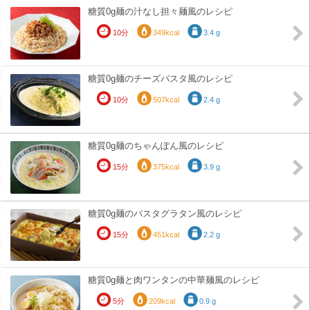
糖質0g麺の汁なし担々麺風のレシピ
10分
349kcal
3.4 g
糖質0g麺のチーズパスタ風のレシピ
10分
507kcal
2.4 g
糖質0g麺のちゃんぽん風のレシピ
15分
375kcal
3.9 g
糖質0g麺のパスタグラタン風のレシピ
15分
451kcal
2.2 g
糖質0g麺と肉ワンタンの中華麺風のレシピ
5分
209kcal
0.9 g