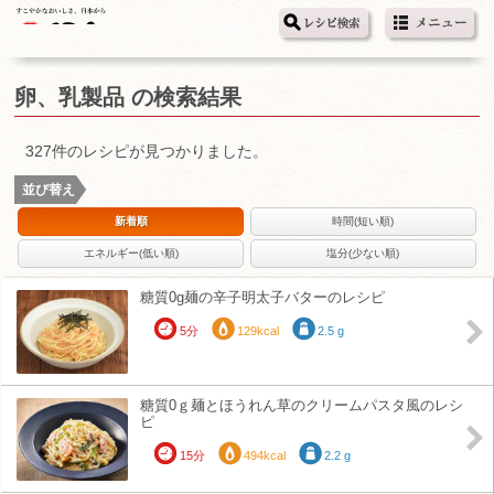
卵、乳製品 の検索結果
327件のレシピが見つかりました。
並び替え
新着順
時間(短い順)
エネルギー(低い順)
塩分(少ない順)
糖質0g麺の辛子明太子バターのレシピ
5分
129kcal
2.5 g
糖質0ｇ麺とほうれん草のクリームパスタ風のレシ
ピ
15分
494kcal
2.2 g