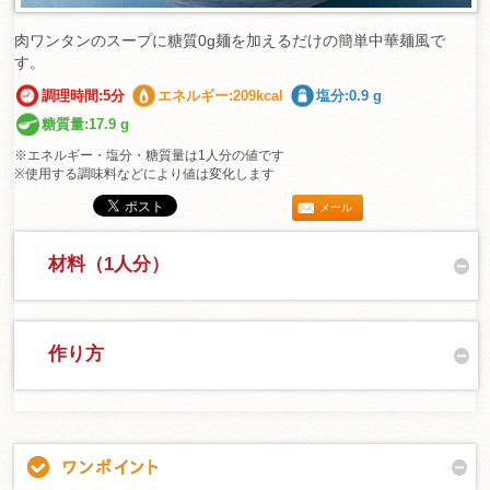
肉ワンタンのスープに糖質0g麺を加えるだけの簡単中華麺風で
す。
調理時間:5分
エネルギー:209kcal
塩分:0.9 g
糖質量:17.9 g
※エネルギー・塩分・糖質量は1人分の値です
※使用する調味料などにより値は変化します
メール
材料（1人分）
作り方