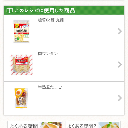
糖質0g麺 丸麺
肉ワンタン
半熟煮たまご