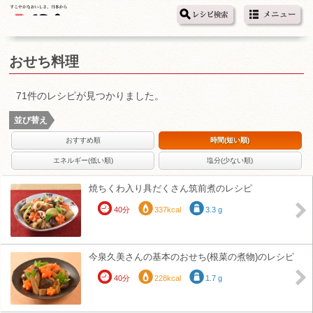
おせち料理
71件のレシピが見つかりました。
並び替え
おすすめ順
時間(短い順)
エネルギー(低い順)
塩分(少ない順)
焼ちくわ入り具だくさん筑前煮のレシピ
40分
337kcal
3.3 g
今泉久美さんの基本のおせち(根菜の煮物)のレシピ
40分
228kcal
1.7 g