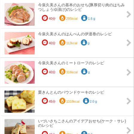
今泉久美さんの基本のおせち(豚厚切り肉のはちみ
つしょうゆ漬け)のレシピ
40分
295kcal
1.6 g
今泉久美さんのはんぺんの伊達巻のレシピ
40分
112kcal
g
今泉久美さんのミートローフのレシピ
40分
316kcal
g
栗きんとんのパウンドケーキのレシピ
45分
1318kcal
2.0 g
いづいさちこさんのアイデアおせち(ケーク・サレ)
のレシピ