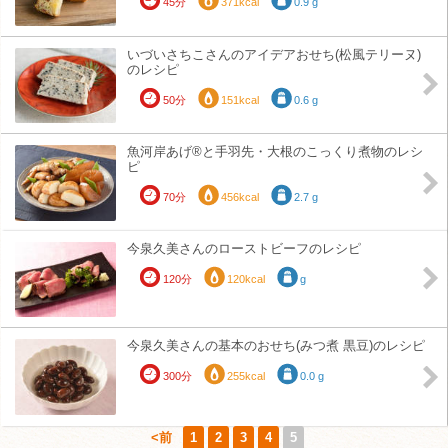
45分
371kcal
0.9 g
いづいさちこさんのアイデアおせち(松風テリーヌ)
のレシピ
50分
151kcal
0.6 g
魚河岸あげ®と手羽先・大根のこっくり煮物のレシ
ピ
70分
456kcal
2.7 g
今泉久美さんのローストビーフのレシピ
120分
120kcal
g
今泉久美さんの基本のおせち(みつ煮 黒豆)のレシピ
300分
255kcal
0.0 g
<前
1
2
3
4
5