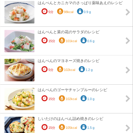
はんぺんとカニカマのさっぱり薬味あえのレシピ
5分
98kcal
0.9 g
はんぺんと菜の花のサラダのレシピ
15分
101kcal
0.6 g
はんぺんのマヨネーズ焼きのレシピ
5分
102kcal
1.2 g
はんぺんのゴーヤチャンプルーのレシピ
15分
102kcal
1.0 g
しいたけのはんぺん詰め焼きのレシピ
15分
105kcal
1.5 g