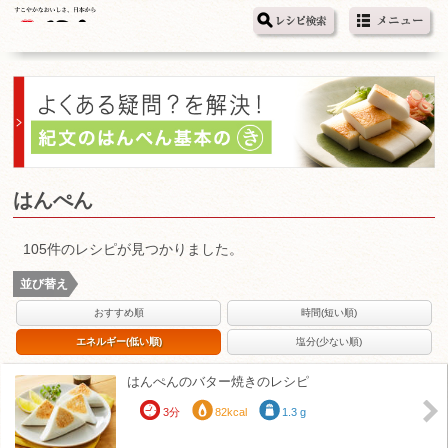
はんぺん
105件のレシピが見つかりました。
並び替え
おすすめ順
時間(短い順)
エネルギー(低い順)
塩分(少ない順)
はんぺんのバター焼きのレシピ
3分
82kcal
1.3 g