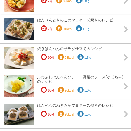
7分
89kcal
0.8 g
はんぺんときのこのマヨネーズ焼きのレシピ
7分
91kcal
1.1 g
焼きはんぺんのサラダ仕立てのレシピ
10分
93kcal
1.3 g
ふわふわはんぺんソテー 野菜のソース(かぼちゃ)
のレシピ
10分
96kcal
1.0 g
はんぺんのねぎみそマヨネーズ焼きのレシピ
10分
98kcal
1.5 g