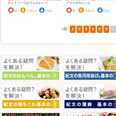
チャイニーズおでんのレシピ
グサラダのレシピ
分
714kcal
5.6 g
分
313kcal
6.2 g
<前
1
2
3
4
5
6
7