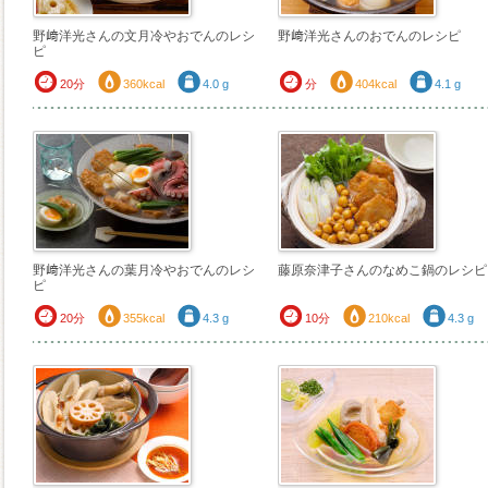
野﨑洋光さんの文月冷やおでんのレシ
野﨑洋光さんのおでんのレシピ
ピ
20分
360kcal
4.0 g
分
404kcal
4.1 g
野﨑洋光さんの葉月冷やおでんのレシ
藤原奈津子さんのなめこ鍋のレシピ
ピ
20分
355kcal
4.3 g
10分
210kcal
4.3 g