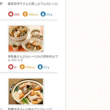
野
藤原奈津子さんの蒸しおでんのレシピ
15分
191kcal
4.8 g
香取薫さんのカレーだれの簡単串おで
ん のレシピ
分
475kcal
5.5 g
ン
野﨑洋光さんの粕おでんのレシピ