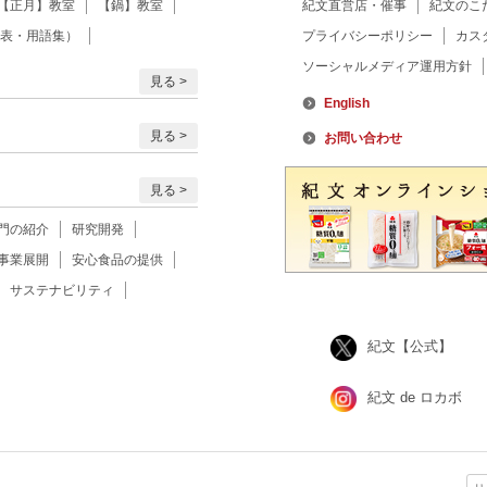
【正月】教室
【鍋】教室
紀文直営店・催事
紀文のこ
表・用語集）
プライバシーポリシー
カス
ソーシャルメディア運用方針
見る
English
見る
お問い合わせ
見る
門の紹介
研究開発
事業展開
安心食品の提供
サステナビリティ
紀文【公式】
紀文 de ロカボ