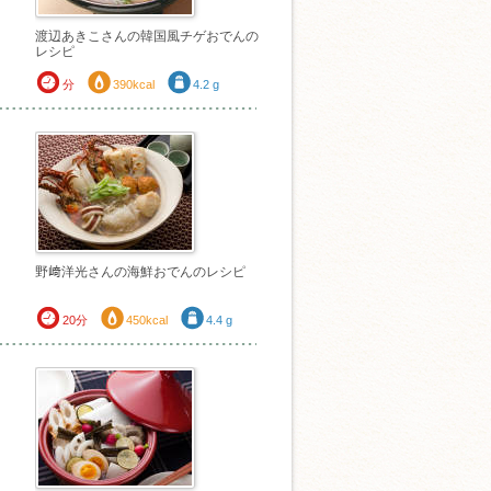
渡辺あきこさんの韓国風チゲおでんの
レシピ
分
390kcal
4.2 g
野﨑洋光さんの海鮮おでんのレシピ
20分
450kcal
4.4 g