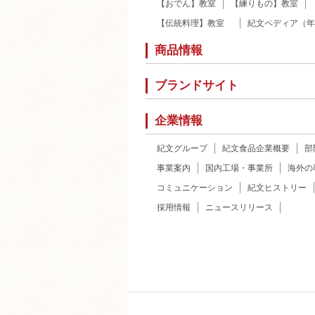
【おでん】教室
【練りもの】教室
【伝統料理】教室
紀文ペディア（年
商品情報
ブランドサイト
企業情報
紀文グループ
紀文食品企業概要
部
事業案内
国内工場・事業所
海外の
コミュニケーション
紀文ヒストリー
採用情報
ニュースリリース