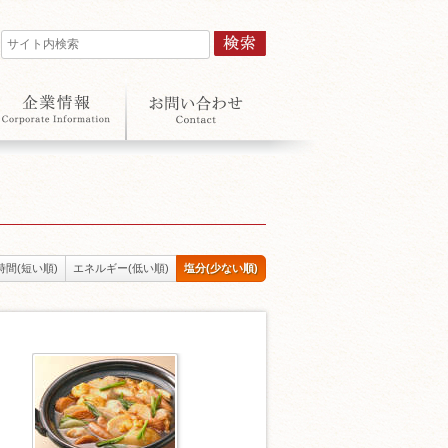
時間(短い順)
エネルギー(低い順)
塩分(少ない順)