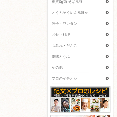
糖質0g麺 そば風麺
とうふそうめん風ほか
餃子・ワンタン
おせち料理
つみれ・だんご
風味とうふ
その他
プロのイチオシ