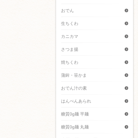
おでん
生ちくわ
カニカマ
さつま揚
焼ちくわ
蒲鉾・笹かま
おでん汁の素
はんぺんあられ
糖質0g麺 平麺
糖質0g麺 丸麺