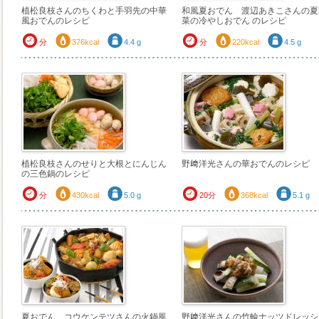
植松良枝さんのちくわと手羽先の中華
和風夏おでん 渡辺あきこさんの夏
風おでんのレシピ
菜の冷やしおでん のレシピ
分
376kcal
4.4 g
分
220kcal
4.5 g
植松良枝さんのせりと大根とにんじん
野﨑洋光さんの華おでんのレシピ
の三色鍋のレシピ
分
430kcal
5.0 g
20分
368kcal
5.1 g
夏おでん コウケンテツさんの火鍋風
野﨑洋光さんの竹輪ナッツドレッシ