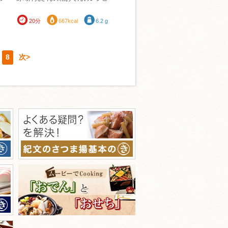
20分
667kcal
6.2 g
8
次>