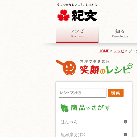
HOME
>
レシピ
> プ
はんぺん
魚河岸あげ®