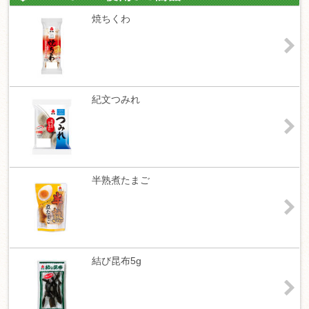
焼ちくわ
紀文つみれ
半熟煮たまご
結び昆布5g