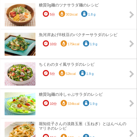
糖質0g麺のツナサラダ麺のレシピ
5分
301kcal
1.8 g
魚河岸あげ®枝豆のパクチーサラダのレシピ
10分
175kcal
1.9 g
ちくわのタイ風サラダのレシピ
5分
52kcal
1.9 g
糖質0g麺の冷しゃぶサラダのレシピ
10分
334kcal
1.9 g
堀知佐子さんの淡路玉葱（玉ねぎ）とはんぺんの
マリネのレシピ