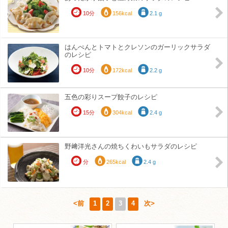
10分
156kcal
2.1 g
はんぺんとトマトとクレソンのガーリックサラダ
のレシピ
10分
172kcal
2.2 g
五色の彩りスープ餃子のレシピ
15分
304kcal
2.4 g
野﨑洋光さんの焼ちくわいもサラダのレシピ
分
265kcal
2.4 g
<前
1
2
3
4
次>