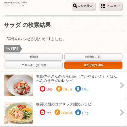
サラダ の検索結果
56件のレシピが見つかりました。
並び替え
新着順
時間(短い順)
エネルギー(低い順)
塩分(少ない順)
堀知佐子さんの五箇山蕪（ごかやまかぶ）とはん
ぺんのサラダのレシピ
10分
85kcal
1.5 g
糖質0g麺のコブサラダ麺のレシピ
7分
276kcal
1.7 g