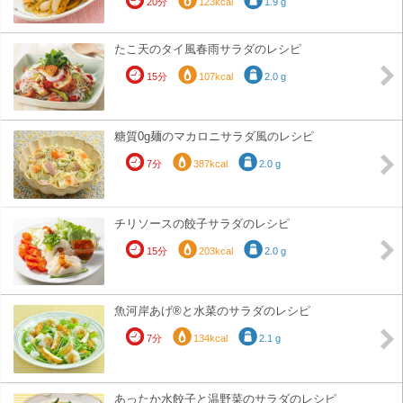
20分
123kcal
1.9 g
たこ天のタイ風春雨サラダのレシピ
15分
107kcal
2.0 g
糖質0g麺のマカロニサラダ風のレシピ
7分
387kcal
2.0 g
チリソースの餃子サラダのレシピ
15分
203kcal
2.0 g
魚河岸あげ®と水菜のサラダのレシピ
7分
134kcal
2.1 g
あったか水餃子と温野菜のサラダのレシピ