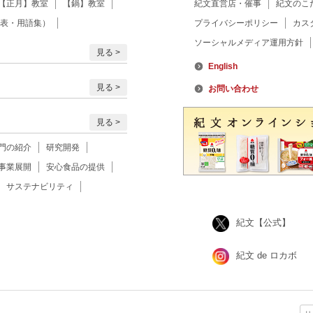
【正月】教室
【鍋】教室
紀文直営店・催事
紀文のこ
表・用語集）
プライバシーポリシー
カス
ソーシャルメディア運用方針
見る
English
見る
お問い合わせ
見る
門の紹介
研究開発
事業展開
安心食品の提供
サステナビリティ
紀文【公式】
紀文 de ロカボ