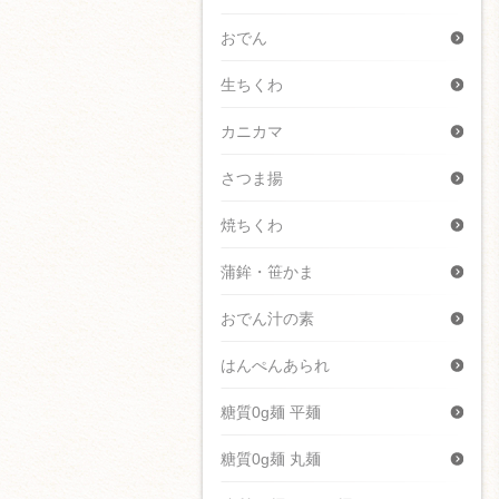
おでん
生ちくわ
カニカマ
さつま揚
焼ちくわ
蒲鉾・笹かま
おでん汁の素
はんぺんあられ
糖質0g麺 平麺
糖質0g麺 丸麺