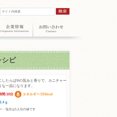
レシピ
にしたらば®の旨みと香りで、カニチャー
うな一品になります。
間:10分
エネルギー:531kcal
.4 g
ー・塩分は1人分の値です