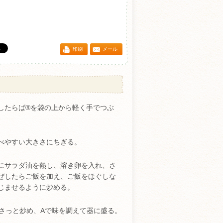
印刷
メール
したらば®を袋の上から軽く手でつぶ
べやすい大きさにちぎる。
にサラダ油を熱し、溶き卵を入れ、さ
ぜしたらご飯を加え、ご飯をほぐしな
じませるように炒める。
えさっと炒め、Aで味を調えて器に盛る。