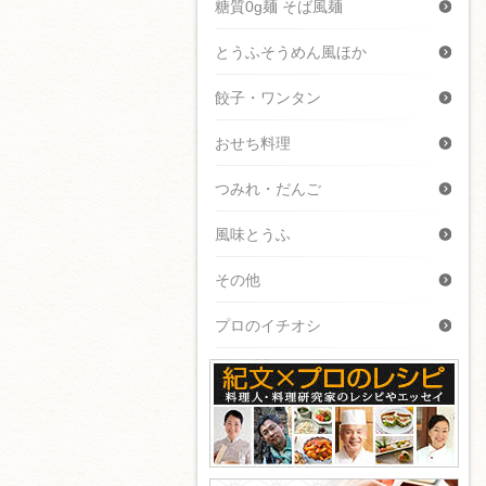
糖質0g麺 そば風麺
とうふそうめん風ほか
餃子・ワンタン
おせち料理
つみれ・だんご
風味とうふ
その他
プロのイチオシ