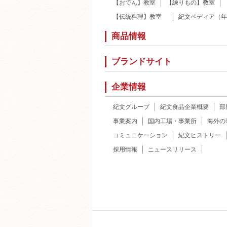
【おでん】教室
【練りもの】教室
【伝統料理】教室
紀文ペディア（年
商品情報
ブランドサイト
企業情報
紀文グループ
紀文食品企業概要
部
事業案内
国内工場・事業所
海外の
コミュニケーション
紀文ヒストリー
採用情報
ニュースリリース