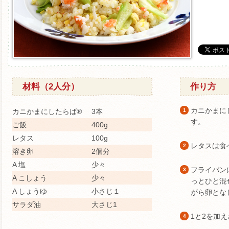
材料（2人分）
作り方
カニかまに
カニかまにしたらば®
3本
1
す。
ご飯
400g
レタス
100g
レタスは食
2
溶き卵
2個分
A 塩
少々
フライパン
3
A こしょう
少々
っとひと混
A しょうゆ
小さじ１
がら卵とな
サラダ油
大さじ1
1と2を加
4