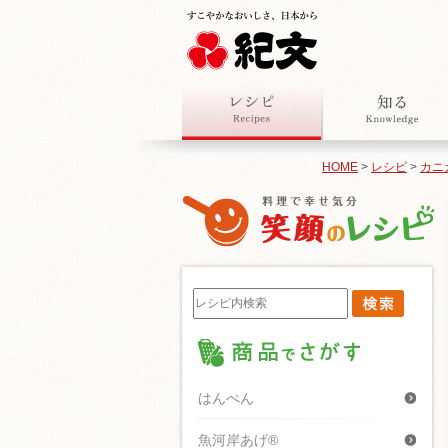
HOME
>
レシピ
>
カニ
はんぺん
魚河岸あげ®