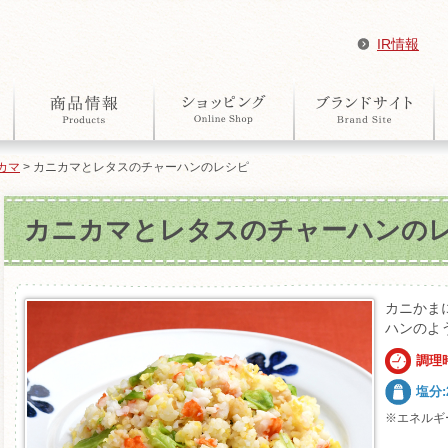
IR情報
カマ
> カニカマとレタスのチャーハンのレシピ
カニカマとレタスのチャーハンの
カニかま
ハンのよ
調理時
塩分:2
※エネルギ