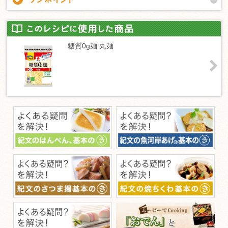
糖質0g麺 丸麺