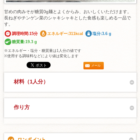
甘めの肉みそが糖質0g麺とよくからみ、おいしくいただけます。
長ねぎやチンゲン菜のシャキシャキとした食感も楽しめる一品で
す。
調理時間:15分
エネルギー:311kcal
塩分:3.6 g
糖質量:19.3 g
※エネルギー・塩分・糖質量は1人分の値です
※使用する調味料などにより値は変化します
メール
材料（1人分）
作り方