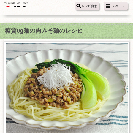
糖質0g麺の肉みそ麺のレシピ