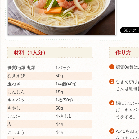
材料（1人分）
作り方
糖質0g麺
糖質0g麺 丸麺
1パック
1
むきえび
50g
むきえびは
2
玉ねぎ
1/4個(40g)
じんは短冊
にんじん
15g
キャベツ
1枚(50g)
鍋にごま油
3
もやし
50g
び、キャベ
ごま油
小さじ1
うをする。
塩
少々
Aと1を加
4
こしょう
少々
を加えてひ