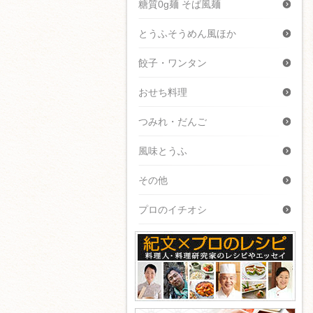
糖質0g麺 そば風麺
とうふそうめん風ほか
餃子・ワンタン
おせち料理
つみれ・だんご
風味とうふ
その他
プロのイチオシ