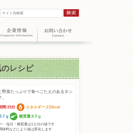
風のレシピ
と野菜たっぷりで食べごたえのあるタン
す。
間:15分
エネルギー:132kcal
.7 g
糖質量:6.5 g
ー・塩分・糖質量は1人分の値です
調味料などにより値は変化します