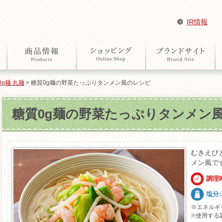
IR情報
0g麺 丸麺
> 糖質0g麺の野菜たっぷりタンメン風のレシピ
糖質0g麺の野菜たっぷりタンメン
むきえび
メン風で
調理時
塩分:3
※エネルギ
※使用する