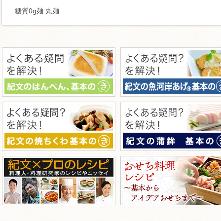
糖質0g麺 丸麺