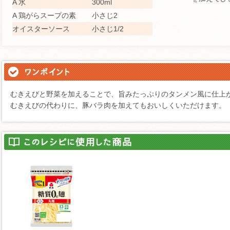
A 水
300ml
A 鶏がらスープの素
小さじ2
オイスターソース
小さじ1/2
むきえびと野菜を加えることで、旨みたっぷりのタンメン風に仕上
むきえびの代わりに、豚バラ肉を加えてもおいしくいただけます。