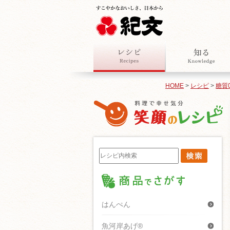
HOME
>
レシピ
>
糖質
はんぺん
魚河岸あげ®