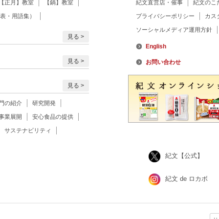
【正月】教室
【鍋】教室
紀文直営店・催事
紀文のこ
表・用語集）
プライバシーポリシー
カス
ソーシャルメディア運用方針
見る
English
見る
お問い合わせ
見る
門の紹介
研究開発
事業展開
安心食品の提供
サステナビリティ
紀文【公式】
紀文 de ロカボ