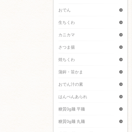
おでん
生ちくわ
カニカマ
さつま揚
焼ちくわ
蒲鉾・笹かま
おでん汁の素
はんぺんあられ
糖質0g麺 平麺
糖質0g麺 丸麺