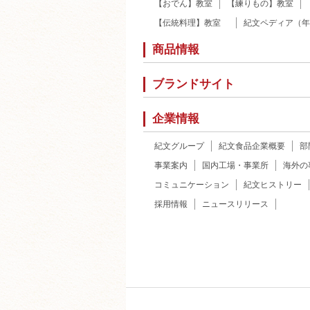
【おでん】教室
【練りもの】教室
【伝統料理】教室
紀文ペディア（年
商品情報
ブランドサイト
企業情報
紀文グループ
紀文食品企業概要
部
事業案内
国内工場・事業所
海外の
コミュニケーション
紀文ヒストリー
採用情報
ニュースリリース