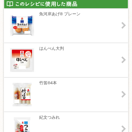
魚河岸あげ® プレーン
はんぺん大判
竹笛®4本
紀文つみれ