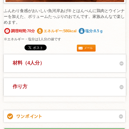
ふんわり食感がおいしい魚河岸あげ® とはんぺんに鶏肉とウインナ
ーを加えた、ボリュームたっぷりのおでんです。家族みんなで楽し
めます。
調理時間:70分
エネルギー:586kcal
塩分:8.5 g
※エネルギー・塩分は1人分の値です
メール
材料（4人分）
作り方