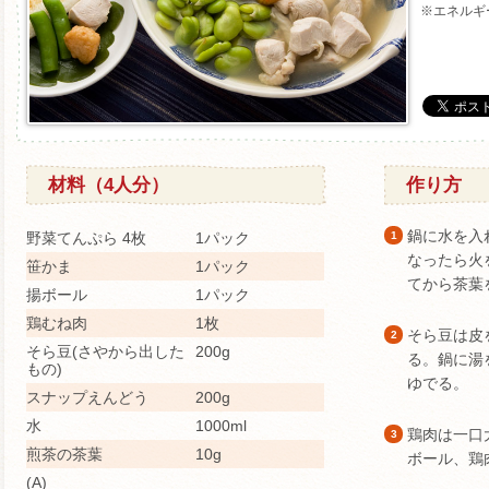
※エネルギ
材料（4人分）
作り方
鍋に水を入
野菜てんぷら 4枚
1パック
1
なったら火
笹かま
1パック
てから茶葉
揚ボール
1パック
鶏むね肉
1枚
そら豆は皮
2
そら豆(さやから出した
200g
る。鍋に湯
もの)
ゆでる。
スナップえんどう
200g
水
1000ml
鶏肉は一口
3
煎茶の茶葉
10g
ボール、鶏
(A)