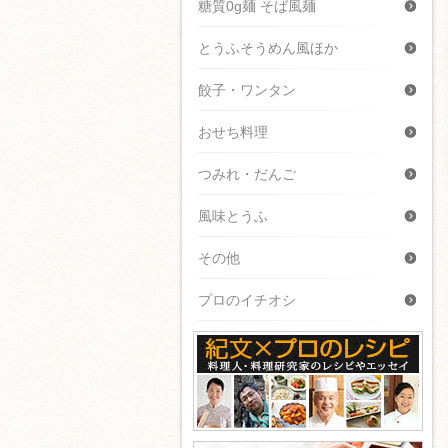
糖質0g麺 そば風麺
とうふそうめん風ほか
餃子・ワンタン
おせち料理
つみれ・だんご
風味とうふ
その他
プロのイチオシ