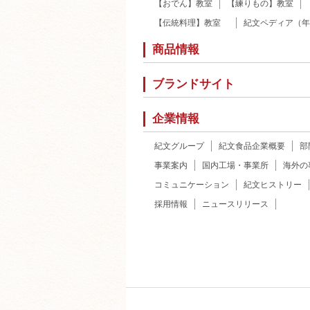
【おでん】教室
【練りもの】教室
【伝統料理】教室
紀文ペディア（年
商品情報
ブランドサイト
企業情報
紀文グループ
紀文食品企業概要
部
事業案内
国内工場・事業所
海外の
コミュニケーション
紀文ヒストリー
採用情報
ニュースリリース