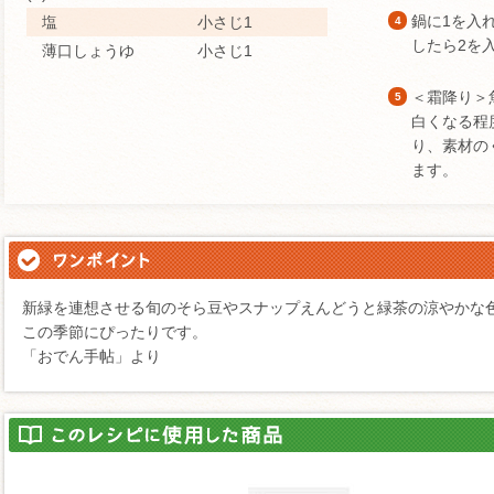
鍋に1を入
塩
小さじ1
4
したら2を
薄口しょうゆ
小さじ1
＜霜降り＞
5
白くなる程
り、素材の
ます。
新緑を連想させる旬のそら豆やスナップえんどうと緑茶の涼やかな
この季節にぴったりです。
「おでん手帖」より