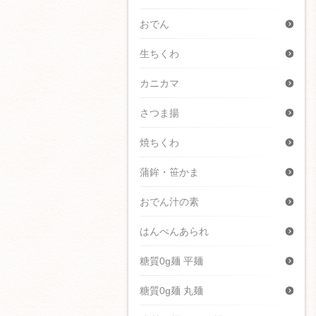
おでん
生ちくわ
カニカマ
さつま揚
焼ちくわ
蒲鉾・笹かま
おでん汁の素
はんぺんあられ
糖質0g麺 平麺
糖質0g麺 丸麺