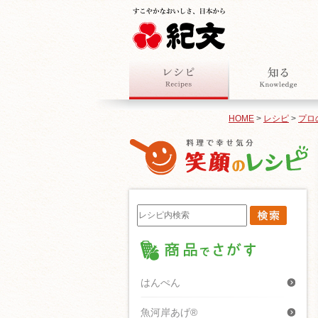
HOME
>
レシピ
>
プロ
はんぺん
魚河岸あげ®