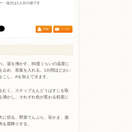
ー・塩分は1人分の値です
印刷
メール
れ、湯を沸かす。80度ぐらいの温度に
を止め、茶葉を入れる。1分間ほどおい
をこし、Aを加えて冷ます。
をむく。スナップえんどうはすじを取
を沸かし、それぞれ色が変わる程度に
大に切る。野菜てんぷら、笹かま、揚
肉を霜降りする。