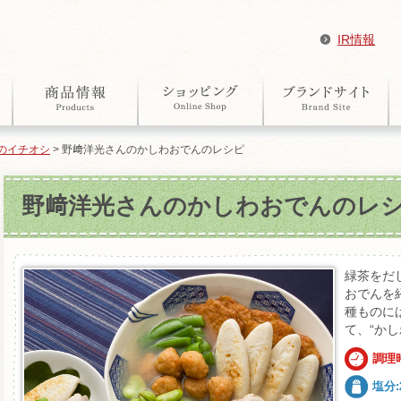
IR情報
のイチオシ
> 野﨑洋光さんのかしわおでんのレシピ
野﨑洋光さんのかしわおでんのレ
緑茶をだ
おでんを
種ものに
て、“かし
調理時
塩分:2