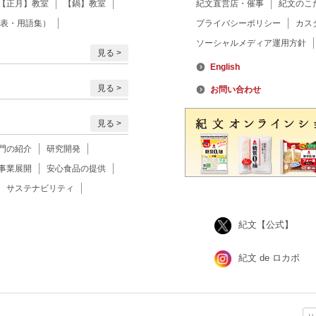
【正月】教室
【鍋】教室
紀文直営店・催事
紀文のこ
表・用語集）
プライバシーポリシー
カス
ソーシャルメディア運用方針
見る
English
見る
お問い合わせ
見る
門の紹介
研究開発
事業展開
安心食品の提供
サステナビリティ
紀文【公式】
紀文 de ロカボ