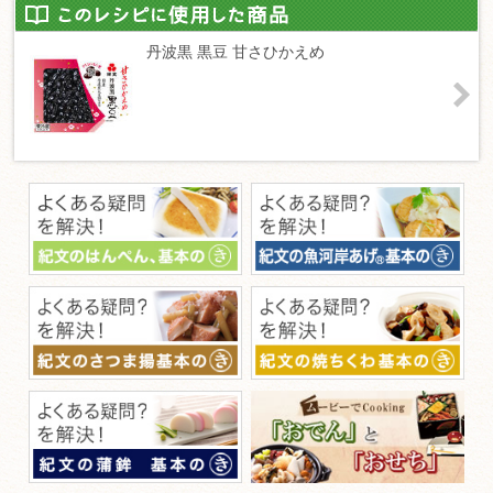
丹波黒 黒豆 甘さひかえめ