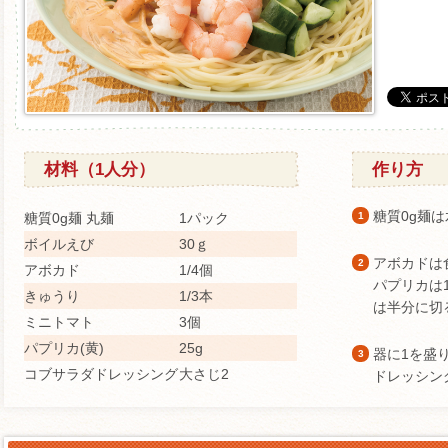
材料（1人分）
作り方
糖質0g麺
糖質0g麺 丸麺
1パック
1
ボイルえび
30ｇ
アボカドは
2
アボカド
1/4個
パプリカは
きゅうり
1/3本
は半分に切
ミニトマト
3個
パプリカ(黄)
25g
器に1を盛
3
コブサラダドレッシング
大さじ2
ドレッシン