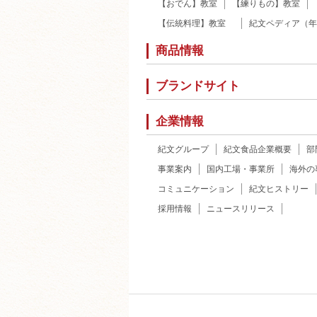
【おでん】教室
【練りもの】教室
【伝統料理】教室
紀文ペディア（年
商品情報
ブランドサイト
企業情報
紀文グループ
紀文食品企業概要
部
事業案内
国内工場・事業所
海外の
コミュニケーション
紀文ヒストリー
採用情報
ニュースリリース