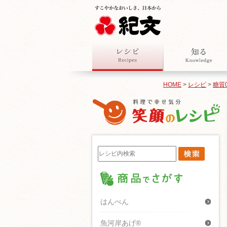
HOME
>
レシピ
>
糖質
はんぺん
魚河岸あげ®