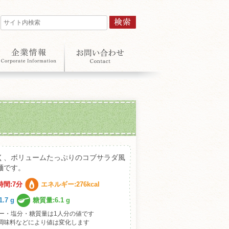
く、ボリュームたっぷりのコブサラダ風
麺です。
時間:7分
エネルギー:276kcal
.7 g
糖質量:6.1 g
ー・塩分・糖質量は1人分の値です
調味料などにより値は変化します