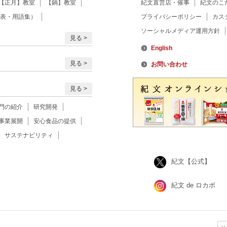
【正月】教室
【鍋】教室
紀文直営店・催事
紀文のこ
表・用語集）
プライバシーポリシー
カス
ソーシャルメディア運用方針
見る
English
見る
お問い合わせ
見る
門の紹介
研究開発
事業展開
安心食品の提供
サステナビリティ
紀文【公式】
紀文 de ロカボ