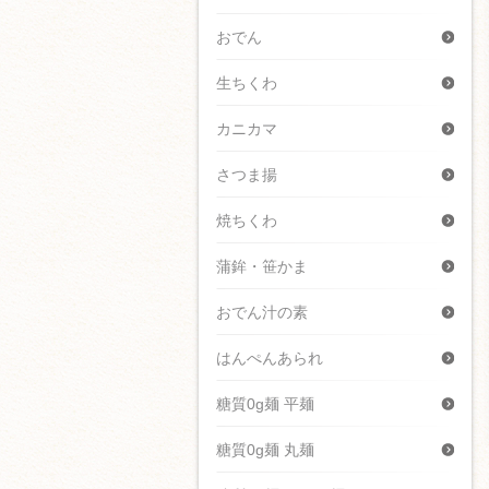
おでん
生ちくわ
カニカマ
さつま揚
焼ちくわ
蒲鉾・笹かま
おでん汁の素
はんぺんあられ
糖質0g麺 平麺
糖質0g麺 丸麺