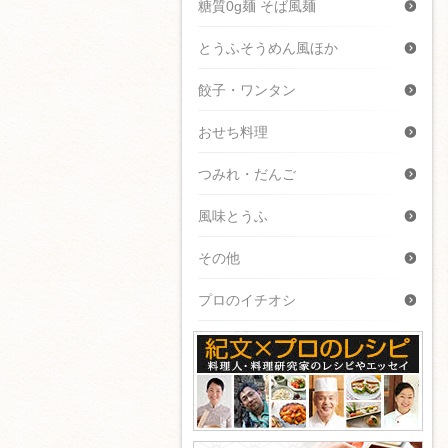
糖質0g麺 そば風麺
とうふそうめん風ほか
餃子・ワンタン
おせち料理
つみれ・だんご
風味とうふ
その他
プロのイチオシ