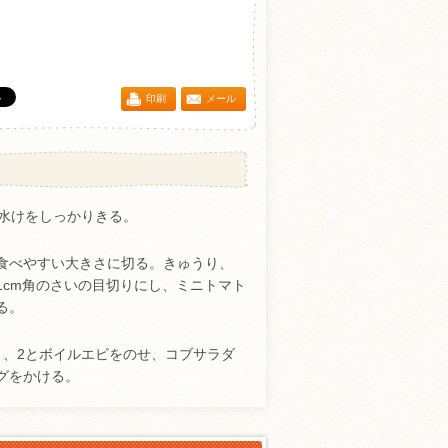
印刷
メール
は水けをしっかりきる。
食べやすい大きさに切る。きゅうり、
1cm角のさいの目切りにし、ミニトマト
る。
り、2とボイルエビをのせ、コブサラダ
グをかける。