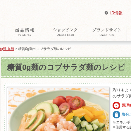
IR情報
0g麺 丸麺
> 糖質0g麺のコブサラダ麺のレシピ
糖質0g麺のコブサラダ麺のレシピ
彩りもよ
のサラダ
調理
塩分:1
※エネルギ
※使用する