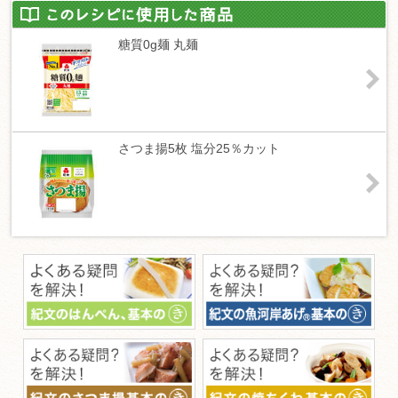
糖質0g麺 丸麺
さつま揚5枚 塩分25％カット