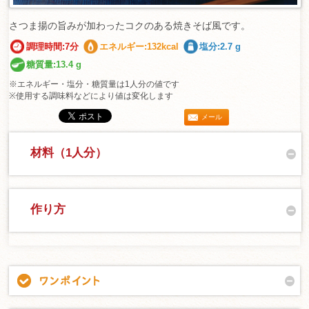
さつま揚の旨みが加わったコクのある焼きそば風です。
調理時間:7分
エネルギー:132kcal
塩分:2.7 g
糖質量:13.4 g
※エネルギー・塩分・糖質量は1人分の値です
※使用する調味料などにより値は変化します
メール
材料（1人分）
作り方