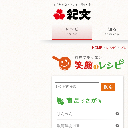
HOME
>
レシピ
>
プロ
はんぺん
魚河岸あげ®