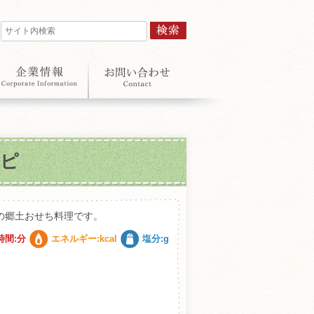
シピ
の郷土おせち料理です。
時間:分
エネルギー:kcal
塩分:g