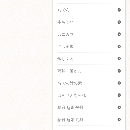
おでん
生ちくわ
カニカマ
さつま揚
焼ちくわ
蒲鉾・笹かま
おでん汁の素
はんぺんあられ
糖質0g麺 平麺
糖質0g麺 丸麺