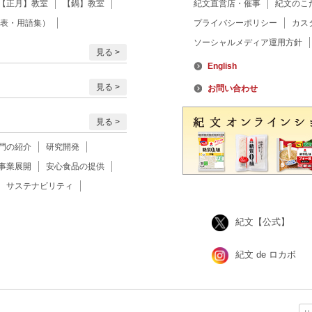
【正月】教室
【鍋】教室
紀文直営店・催事
紀文のこ
表・用語集）
プライバシーポリシー
カス
ソーシャルメディア運用方針
見る
English
見る
お問い合わせ
見る
門の紹介
研究開発
事業展開
安心食品の提供
サステナビリティ
紀文【公式】
紀文 de ロカボ