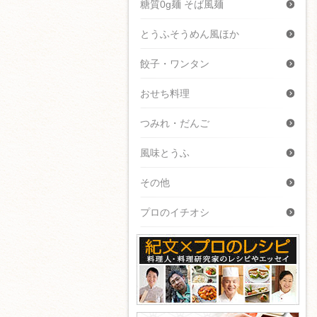
糖質0g麺 そば風麺
とうふそうめん風ほか
餃子・ワンタン
おせち料理
つみれ・だんご
風味とうふ
その他
プロのイチオシ