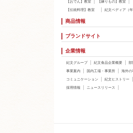
【おでん】教室
【練りもの】教室
【伝統料理】教室
紀文ペディア（年
商品情報
ブランドサイト
企業情報
紀文グループ
紀文食品企業概要
部
事業案内
国内工場・事業所
海外の
コミュニケーション
紀文ヒストリー
採用情報
ニュースリリース