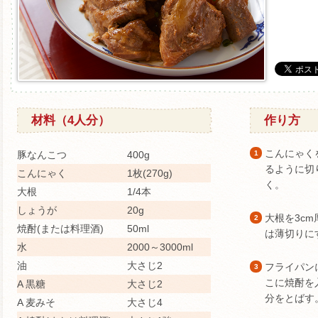
材料（4人分）
作り方
こんにゃく
豚なんこつ
400g
1
るように切
こんにゃく
1枚(270g)
く。
大根
1/4本
しょうが
20g
大根を3c
2
焼酎(または料理酒)
50ml
は薄切りに
水
2000～3000ml
油
大さじ2
フライパン
3
こに焼酎を
A 黒糖
大さじ2
分をとばす
A 麦みそ
大さじ4