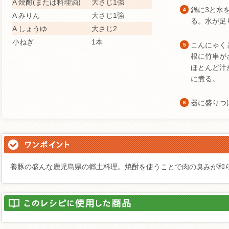
A 焼酎(または料理酒)
大さじ1強
鍋に3と水
4
A みりん
大さじ1強
る。水が足
A しょうゆ
大さじ2
小ねぎ
1本
こんにゃく
5
根に竹串が
ほとんど汁
に煮る。
器に盛りつ
6
養豚の盛んな鹿児島県の郷土料理。焼酎を使うことで肉の臭みが和