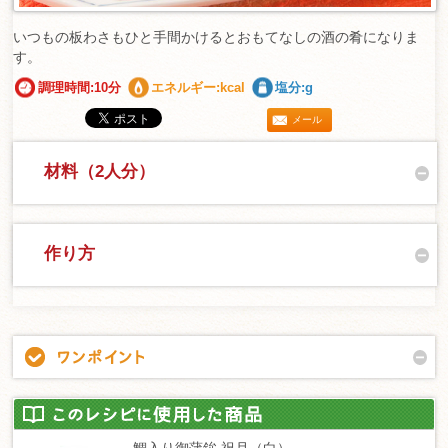
いつもの板わさもひと手間かけるとおもてなしの酒の肴になりま
す。
調理時間:10分
エネルギー:kcal
塩分:g
メール
材料（2人分）
作り方
鯛入り御蒲鉾 祝月（白）