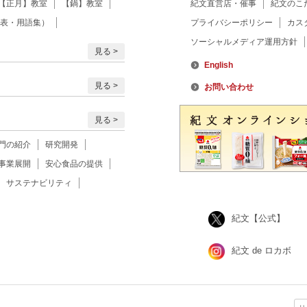
【正月】教室
【鍋】教室
紀文直営店・催事
紀文のこ
表・用語集）
プライバシーポリシー
カス
ソーシャルメディア運用方針
見る
English
見る
お問い合わせ
見る
門の紹介
研究開発
事業展開
安心食品の提供
サステナビリティ
紀文【公式】
紀文 de ロカボ