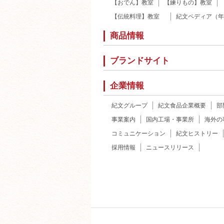
【おでん】教室
【練りもの】教室
【伝統料理】教室
紀文ペディア（年
商品情報
ブランドサイト
企業情報
紀文グループ
紀文食品企業概要
部
事業案内
国内工場・事業所
海外の
コミュニケーション
紀文ヒストリー
採用情報
ニュースリリース