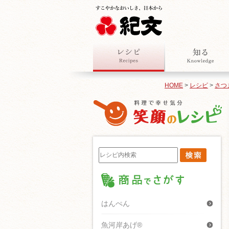
HOME
>
レシピ
>
さつ
はんぺん
魚河岸あげ®