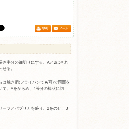
印刷
メール
長さ半分の細切りにする。AとBはそれ
わせる。
らは焼き網(フライパンでも可)で両面を
いて、Aをからめ、4等分の棒状に切
リーフとパプリカを盛り、2をのせ、B