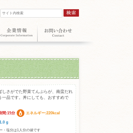
ばしさがでた野菜てんぷらが、南蛮だれ
う一品です。丼にしても、おすすめで
間:15分
エネルギー:220kcal
.0 g
ー・塩分は1人分の値です