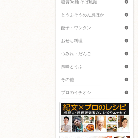
糖質0g麺 そば風麺
とうふそうめん風ほか
餃子・ワンタン
おせち料理
つみれ・だんご
風味とうふ
その他
プロのイチオシ