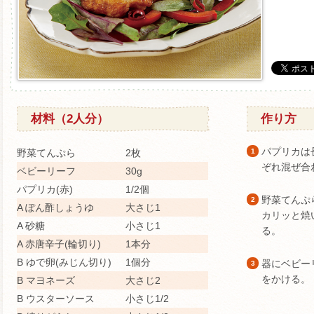
材料（2人分）
作り方
パプリカは
野菜てんぷら
2枚
1
ぞれ混ぜ合
ベビーリーフ
30g
パプリカ(赤)
1/2個
野菜てんぷ
2
A ぽん酢しょうゆ
大さじ1
カリッと焼
A 砂糖
小さじ1
る。
A 赤唐辛子(輪切り)
1本分
B ゆで卵(みじん切り)
1個分
器にベビー
3
をかける。
B マヨネーズ
大さじ2
B ウスターソース
小さじ1/2