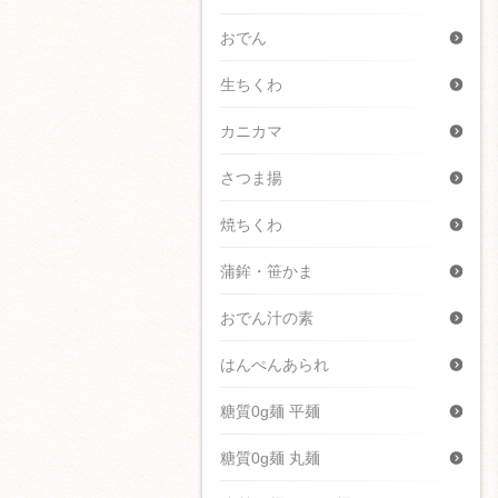
おでん
生ちくわ
カニカマ
さつま揚
焼ちくわ
蒲鉾・笹かま
おでん汁の素
はんぺんあられ
糖質0g麺 平麺
糖質0g麺 丸麺