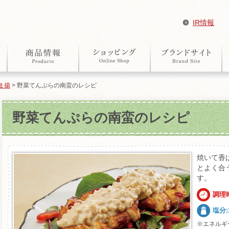
IR情報
ま揚
> 野菜てんぷらの南蛮のレシピ
野菜てんぷらの南蛮のレシピ
焼いて香
とよく合
す。
調理時
塩分:1
※エネルギ