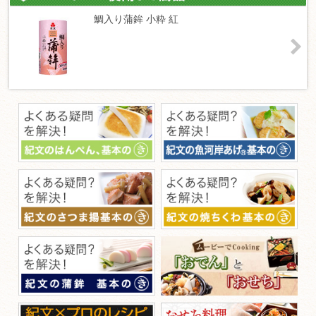
鯛入り蒲鉾 小粋 紅