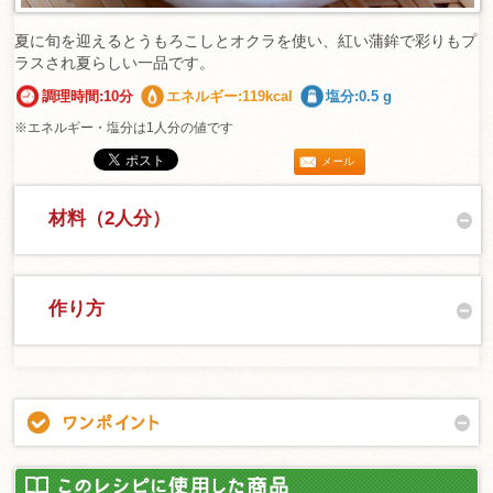
夏に旬を迎えるとうもろこしとオクラを使い、紅い蒲鉾で彩りもプ
ラスされ夏らしい一品です。
調理時間:10分
エネルギー:119kcal
塩分:0.5 g
※エネルギー・塩分は1人分の値です
メール
材料（2人分）
作り方