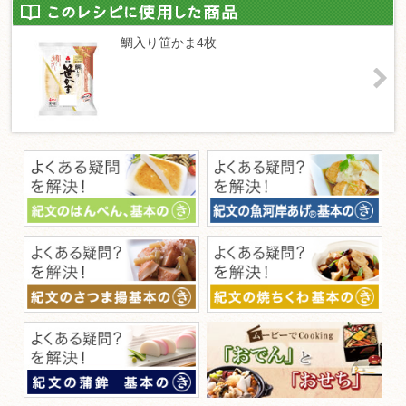
鯛入り笹かま4枚