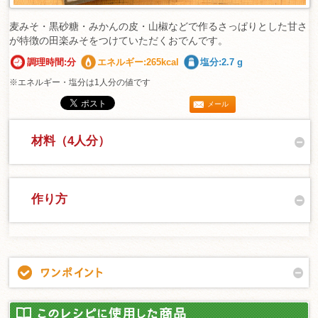
麦みそ・黒砂糖・みかんの皮・山椒などで作るさっぱりとした甘さ
が特徴の田楽みそをつけていただくおでんです。
調理時間:分
エネルギー:265kcal
塩分:2.7 g
※エネルギー・塩分は1人分の値です
メール
材料（4人分）
作り方