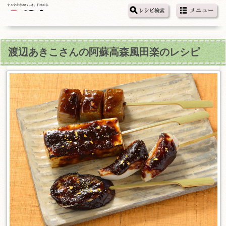
渡辺あきこさんの阿蘇高森風田楽のレシピ