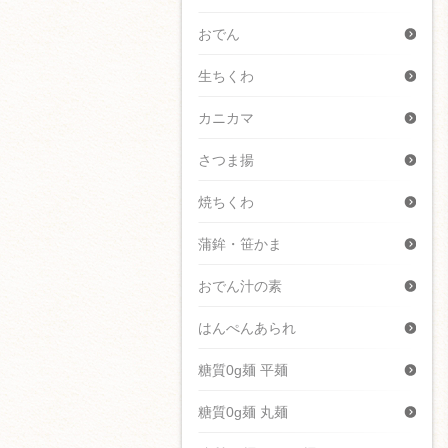
おでん
生ちくわ
カニカマ
さつま揚
焼ちくわ
蒲鉾・笹かま
おでん汁の素
はんぺんあられ
糖質0g麺 平麺
糖質0g麺 丸麺