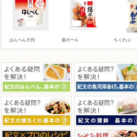
はんぺん大判
揚ボール
ちくわぶ