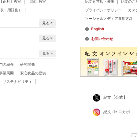
【正月】教室
【鍋】教室
紀文直営店・催事
紀文のこ
表・用語集）
プライバシーポリシー
カス
ソーシャルメディア運用方針
見る
English
見る
お問い合わせ
見る
門の紹介
研究開発
事業展開
安心食品の提供
サステナビリティ
紀文【公式】
紀文 de ロカボ