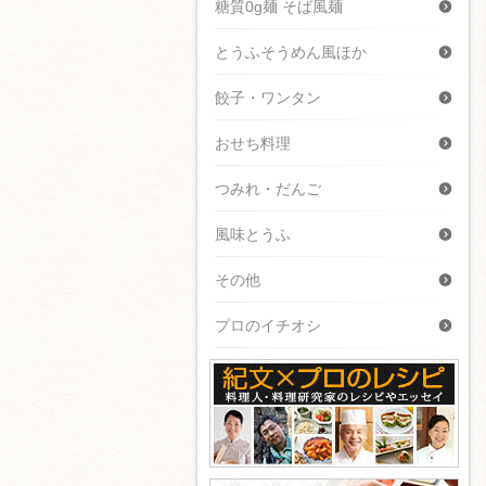
糖質0g麺 そば風麺
とうふそうめん風ほか
餃子・ワンタン
おせち料理
つみれ・だんご
風味とうふ
その他
プロのイチオシ