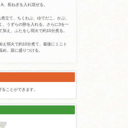
、A、長ねぎを入れ混ぜる。
れ煮立て、ちくわぶ、ゆでだこ、かぶ、
く、うずらの卵を入れる。さらに3を一
て加え、ふたをし弱火で約10分煮る。
加え弱火で約10分煮て、最後にミニト
温め、器に盛りつける。
げることができます。