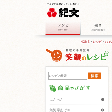
HOME
>
レシピ
>
おで
はんぺん
魚河岸あげ®