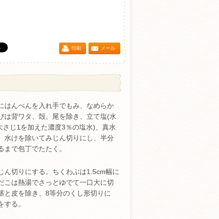
印刷
メール
にはんぺんを入れ手でもみ、なめらか
びは背ワタ、殻、尾を除き、立て塩(水
塩大さじ1を加えた濃度3％の塩水)、真水
、水けを除いてみじん切りにし、半分
るまで包丁でたたく。
じん切りにする。ちくわぶは1.5cm幅に
だこは熱湯でさっとゆでて一口大に切
茎と皮を除き、8等分のくし形切りに
をする。