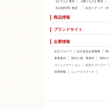
【おでん】教室
【練りもの】教室
【伝統料理】教室
紀文ペディア（年
商品情報
ブランドサイト
企業情報
紀文グループ
紀文食品企業概要
部
事業案内
国内工場・事業所
海外の
コミュニケーション
紀文ヒストリー
採用情報
ニュースリリース