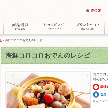
IR情報
ん
> 海鮮コロコロおでんのレシピ
海鮮コロコロおでんのレシピ
コロコロ
材のおで
調理時
塩分:8
※エネルギ