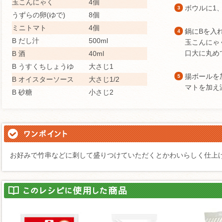
玉こんにゃく
4個
ボウルに1
3
うずらの卵(ゆで)
8個
ミニトマト
4個
鍋にBを入
4
B だし汁
500ml
玉こんにゃ
口大に丸め
B 酒
40ml
B うすくちしょうゆ
大さじ1
揚ボールを
5
B オイスターソース
大さじ1/2
マトを加え
B 砂糖
小さじ2
お好みで竹串などに刺して盛りつけていただくとかわいらしく仕上