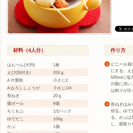
材料（4人分）
作り方
ビニール袋
はんぺん(大判)
1枚
1
にする。え
えび(殻付き)
200ｇ
500mlに
A 片栗粉
小さじ2
の順に洗い
A おろししょうが
小さじ1/4
は粘りが出
長ねぎ
20ｇ
揚ボール
8個
長ねぎはみ
2
切る。ゆで
ちくわぶ
1/2パック
る。かぶは
ゆでだこ
100g
し、面取り
かぶ
1個