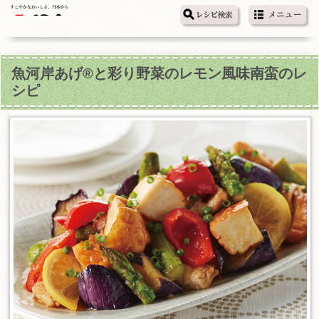
魚河岸あげ®と彩り野菜のレモン風味南蛮のレ
シピ