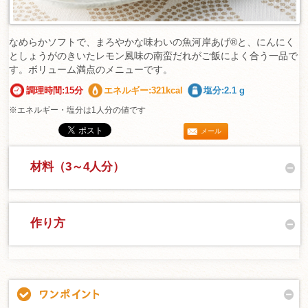
なめらかソフトで、まろやかな味わいの魚河岸あげ®と、にんにく
としょうがのきいたレモン風味の南蛮だれがご飯によく合う一品で
す。ボリューム満点のメニューです。
調理時間:15分
エネルギー:321kcal
塩分:2.1 g
※エネルギー・塩分は1人分の値です
メール
材料（3～4人分）
作り方