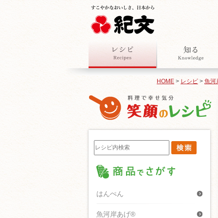
HOME
>
レシピ
>
魚河
はんぺん
魚河岸あげ®