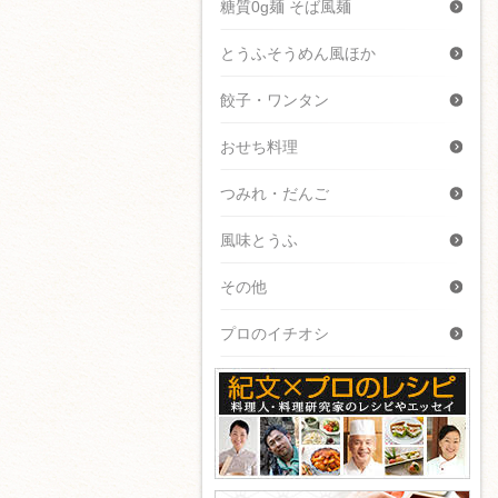
糖質0g麺 そば風麺
とうふそうめん風ほか
餃子・ワンタン
おせち料理
つみれ・だんご
風味とうふ
その他
プロのイチオシ