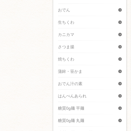
おでん
生ちくわ
カニカマ
さつま揚
焼ちくわ
蒲鉾・笹かま
おでん汁の素
はんぺんあられ
糖質0g麺 平麺
糖質0g麺 丸麺