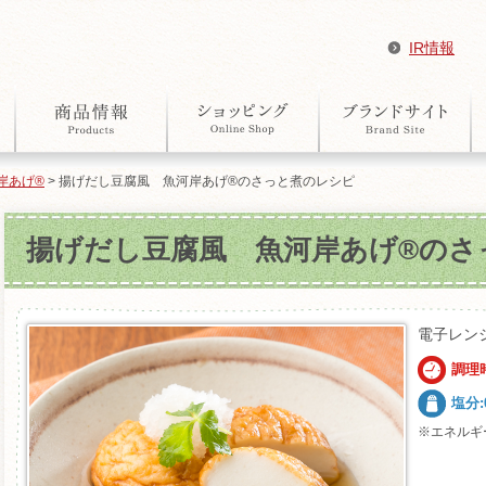
IR情報
岸あげ®
> 揚げだし豆腐風 魚河岸あげ®のさっと煮のレシピ
揚げだし豆腐風 魚河岸あげ®のさ
電子レン
調理
塩分:0
※エネルギ