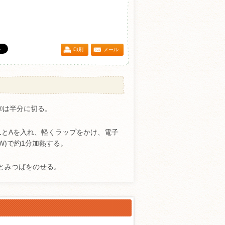
印刷
メール
®は半分に切る。
1とAを入れ、軽くラップをかけ、電子
0W)で約1分加熱する。
とみつばをのせる。