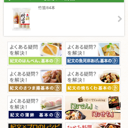
竹笛®4本