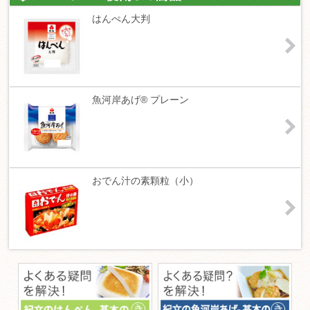
はんぺん大判
魚河岸あげ® プレーン
おでん汁の素顆粒（小）