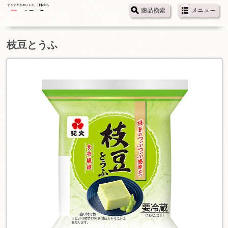
枝豆とうふ