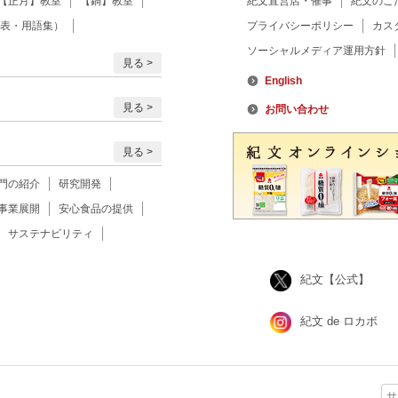
【正月】教室
【鍋】教室
紀文直営店・催事
紀文のこ
表・用語集）
プライバシーポリシー
カス
ソーシャルメディア運用方針
見る
English
見る
お問い合わせ
見る
門の紹介
研究開発
事業展開
安心食品の提供
サステナビリティ
紀文【公式】
紀文 de ロカボ