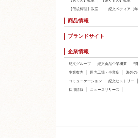
【おでん】教室
【練りもの】教室
【伝統料理】教室
紀文ペディア（年
商品情報
ブランドサイト
企業情報
紀文グループ
紀文食品企業概要
部
事業案内
国内工場・事業所
海外の
コミュニケーション
紀文ヒストリー
採用情報
ニュースリリース