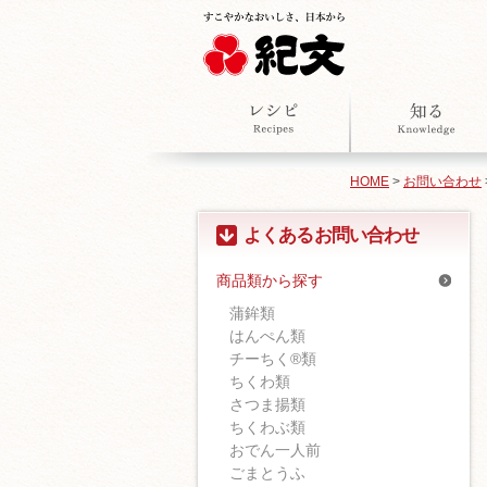
HOME
>
お問い合わせ
よくあるお問い合わせ
商品類から探す
蒲鉾類
はんぺん類
チーちく®類
ちくわ類
さつま揚類
ちくわぶ類
おでん一人前
ごまとうふ