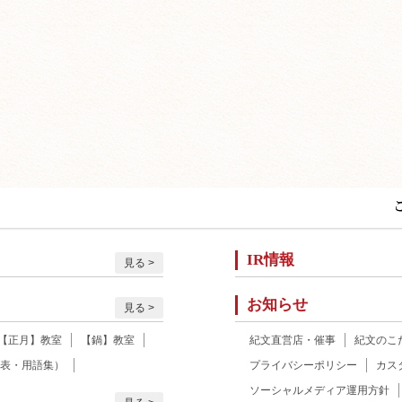
IR情報
見る
お知らせ
見る
【正月】教室
【鍋】教室
紀文直営店・催事
紀文のこ
表・用語集）
プライバシーポリシー
カス
ソーシャルメディア運用方針