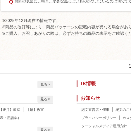
Q
蒲鉾の表面に、時々、小さな黒っぽいものがついているのは何です
※2025年12月現在の情報です。
※商品の改訂等により、商品パッケージの記載内容が異なる場合があ
※ご購入、お召しあがりの際は、必ずお持ちの商品の表示をご確認く
IR情報
見る
お知らせ
見る
【正月】教室
【鍋】教室
紀文直営店・催事
紀文のこ
表・用語集）
プライバシーポリシー
カス
ソーシャルメディア運用方針
見る