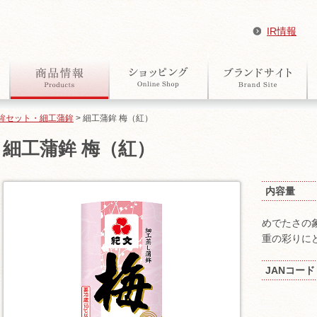
IR情報
鉾セット・細工蒲鉾
> 細工蒲鉾 梅（紅）
細工蒲鉾 梅（紅）
内容量
めでたさの
重の彩りに
JANコード