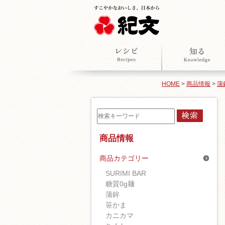
HOME
>
商品情報
>
蒲
商品情報
商品カテゴリー
SURIMI BAR
糖質0g麺
蒲鉾
笹かま
カニカマ