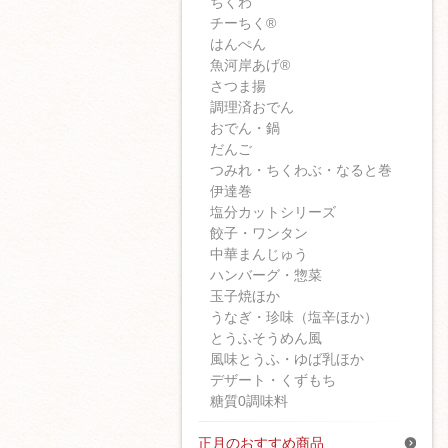
ちくわ
チーちく®
はんぺん
魚河岸あげ®
さつま揚
調理済おでん
おでん・鍋
だんご
つみれ・ちくわぶ・なると巻
伊達巻
塩分カットシリーズ
餃子・ワンタン
中華まんじゅう
ハンバーグ・惣菜
玉子焼ほか
うなぎ・珍味（塩辛ほか）
とうふそうめん風
風味とうふ・ゆば乳ほか
デザート・くずもち
糖質0調味料
正月のおすすめ商品