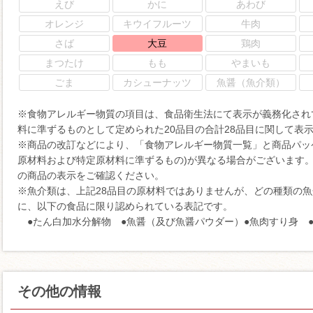
えび
かに
あわび
オレンジ
キウイフルーツ
牛肉
さば
大豆
鶏肉
まつたけ
もも
やまいも
ごま
カシューナッツ
魚醤（魚介類）
※食物アレルギー物質の項目は、食品衛生法にて表示が義務化され
料に準ずるものとして定められた20品目の合計28品目に関して表
※商品の改訂などにより、「食物アレルギー物質一覧」と商品パッ
原材料および特定原材料に準ずるもの)が異なる場合がございます
の商品の表示をご確認ください。
※魚介類は、上記28品目の原材料ではありませんが、どの種類の
に、以下の食品に限り認められている表記です。
●たん白加水分解物 ●魚醤（及び魚醤パウダー）●魚肉すり身 ●
その他の情報