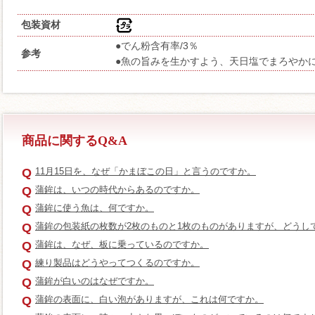
包装資材
●でん粉含有率/3％
参考
●魚の旨みを生かすよう、天日塩でまろやか
商品に関するQ&A
Q
11月15日を、なぜ「かまぼこの日」と言うのですか。
Q
蒲鉾は、いつの時代からあるのですか。
Q
蒲鉾に使う魚は、何ですか。
Q
蒲鉾の包装紙の枚数が2枚のものと1枚のものがありますが、どうし
Q
蒲鉾は、なぜ、板に乗っているのですか。
Q
練り製品はどうやってつくるのですか。
Q
蒲鉾が白いのはなぜですか。
Q
蒲鉾の表面に、白い泡がありますが、これは何ですか。