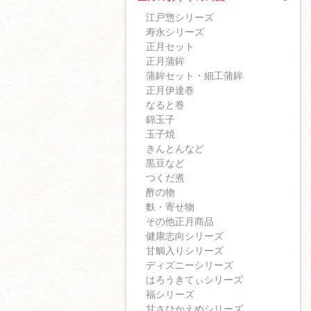
江戸惣シリーズ
寿永シリーズ
正月セット
正月蒲鉾
蒲鉾セット・細工蒲鉾
正月伊達巻
なると巻
錦玉子
玉子焼
きんとんなど
黒豆など
つくだ煮
酢の物
麩・寄せ物
その他正月商品
健康志向シリーズ
甘鯛入りシリーズ
ディズニーシリーズ
はろうきてぃシリーズ
福シリーズ
甘さひかえめシリーズ