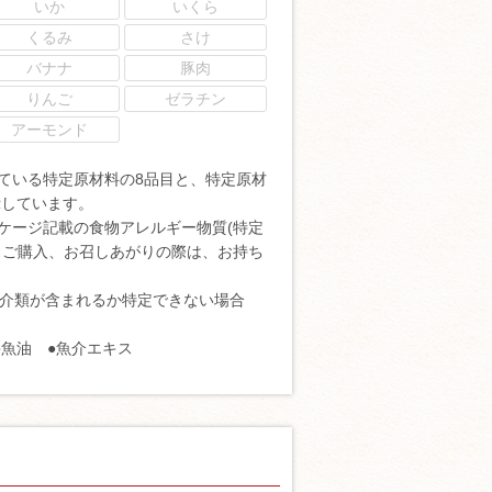
いか
いくら
くるみ
さけ
バナナ
豚肉
りんご
ゼラチン
アーモンド
ている特定原材料の8品目と、特定原材
示しています。
ケージ記載の食物アレルギー物質(特定
。ご購入、お召しあがりの際は、お持ち
魚介類が含まれるか特定できない場合
魚油 ●魚介エキス